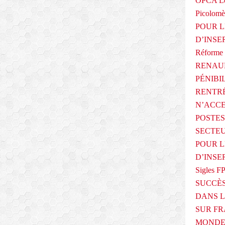
OPCA Le
Picolomè
POUR L
D’INSE
Réforme 
RENAUL
PÉNIBI
RENTRÉ
N’ACCE
POSTES
SECTEU
POUR L
D’INSE
Sigles F
SUCCÈS
DANS L
SUR FR
MONDE 