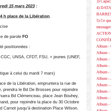
3) Capaci
redi 15 mars 2023
:
4) DAT
BARRES
4 h place de la Libération
.
5) Ce que
écise
messager
ACTION
se de parole
FO
CONFÉ
té positionnées :
Album - 
Album - 
E-CGC, UNSA, CFDT, FSU, + jeunes (UNEF,
Album - 
Album - 
Album - 
ntique à celui du mardi 7 mars)
Album - 
lace de la Libération, empruntera la rue de
Album - 
y, prendra le Bd De Brosses pour rejoindre
Album -
tinuera Bd Clémenceau, place Jean Bouhey,
Album -
and, pour rejoindre la place du 30 Octobre
Album -
 Bd Carnot jusqu’à destination Place Wilson.
Album - 