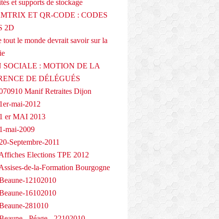
tés et supports de stockage
AMTRIX ET QR-CODE : CODES
 2D
 tout le monde devrait savoir sur la
ie
 SOCIALE : MOTION DE LA
RENCE DE DÉLÉGUÉS
070910 Manif Retraites Dijon
1er-mai-2012
1 er MAI 2013
1-mai-2009
20-Septembre-2011
Affiches Elections TPE 2012
Assises-de-la-Formation Bourgogne
 Beaune-12102010
 Beaune-16102010
 Beaune-281010
Beaune - Péage - 22102010