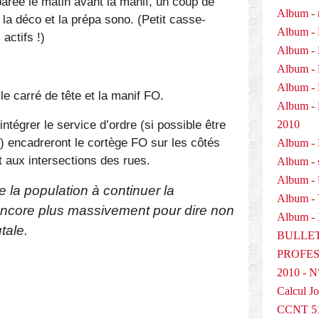
rée le matin avant la manif, un coup de
Album - 
 la déco et la prépa sono. (Petit casse-
Album - 
 actifs !)
Album - 
Album - 
Album - 
e carré de tête et la manif FO.
Album 
ntégrer le service d’ordre (si possible être
2010
n) encadreront le cortège FO sur les côtés
Album - P
nt aux intersections des rues.
Album - 
Album -
e la population à continuer la
Album -
, encore plus massivement pour dire non
Album - 
tale.
BULLET
PROFESS
2010 - N
Calcul Jo
CCNT 5