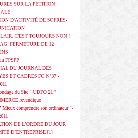
URES SUR LA PÉTITION
NALE
ION D'ACTIVITÉ DE SOFRES-
NICATION
CLAIR, C'EST TOUJOURS NON !
G: FERMETURE DE 12
INS
au FPSPP
IAL DU JOURNAL DES
ES ET CADRES FO N°37 -
2011
 sondage du Site " UDFO 21 "
MERCE revendique
 Mieux comprendre son ordinateur "-
2011
ATION DE L’ORDRE DU JOUR
ITÉ D’ENTREPRISE [1]