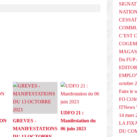
SIGNAT
NATIO
CESSAT
E
COMMU
C’EST 
COGEMA
MAGAS
Du FUP 
EDITOR
EMPLOY
octobre 
Faire le
FO COM
ITNews "
UDFO 21 :
14 mars 
ION
GREVES -
Manifestation du
LA FIX
MANIFESTATIONS
06 juin 2023
DU COM
DU 13 OCTOBRE