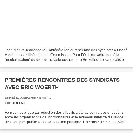
John Monks, leader de la Confédération européenne des syndicats a fustigé
«l'orthodoxie» libérale de la Commission. Pour FO, il faut «dire non à la
"modernisation" du droit du travail» que prépare Bruxelles. Le syndicaliste
britannique John Monks a été...
PREMIÈRES RENCONTRES DES SYNDICATS
AVEC ERIC WOERTH
Publié le 24/05/2007 à 10:52
Par
UDFO21
Fonction publique La réduction des effectifs a été au centre des entretiens
entre les organisations de fonctionnaires et le nouveau ministre du Budget,
des Comptes publics et de la Fonction publique. Une prise de contact. Voilà
comment le nouveau ministre...