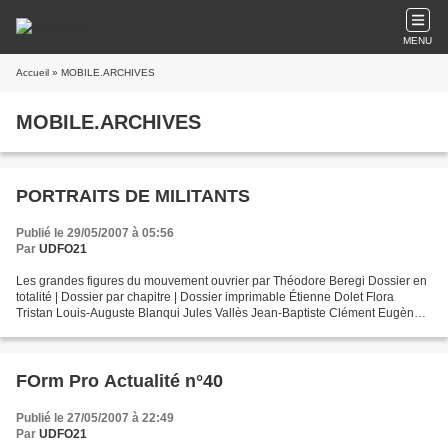
MENU
Accueil
» MOBILE.ARCHIVES
MOBILE.ARCHIVES
PORTRAITS DE MILITANTS
Publié le 29/05/2007 à 05:56
Par
UDFO21
Les grandes figures du mouvement ouvrier par Théodore Beregi Dossier en
totalité | Dossier par chapitre | Dossier imprimable Étienne Dolet Flora
Tristan Louis-Auguste Blanqui Jules Vallès Jean-Baptiste Clément Eugène
Varlin Édouard Vaillant Benoît Malon...
FOrm Pro Actualité n°40
Publié le 27/05/2007 à 22:49
Par
UDFO21