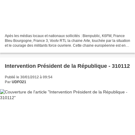
Apès les médias locaux et nationaux sollicités : Bienpublic, K6FM, France
Bleu Bourgogne, France 3, Vootv RTL la chaine Arte, touchée par la situation
et le courage des militants force ouvriere. Cette chaine européenne est en
reportage pendant ces 2 jours...
Intervention Président de la République - 310112
Publié le 30/01/2012 à 09:54
Par
UDFO21