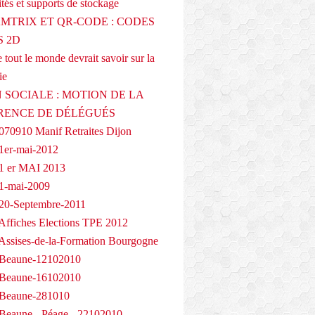
tés et supports de stockage
AMTRIX ET QR-CODE : CODES
 2D
 tout le monde devrait savoir sur la
ie
 SOCIALE : MOTION DE LA
RENCE DE DÉLÉGUÉS
070910 Manif Retraites Dijon
1er-mai-2012
1 er MAI 2013
1-mai-2009
20-Septembre-2011
Affiches Elections TPE 2012
Assises-de-la-Formation Bourgogne
 Beaune-12102010
 Beaune-16102010
 Beaune-281010
Beaune - Péage - 22102010