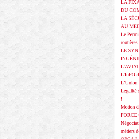
LA FIX
DU COM
LA SÉC
AU ME
Le Permis
routières
LE SYN
INGÉNI
L'AVIA
L'InFO de
L’Union 
Légalité 
!
Motion
FORCE O
Négociati
métiers 