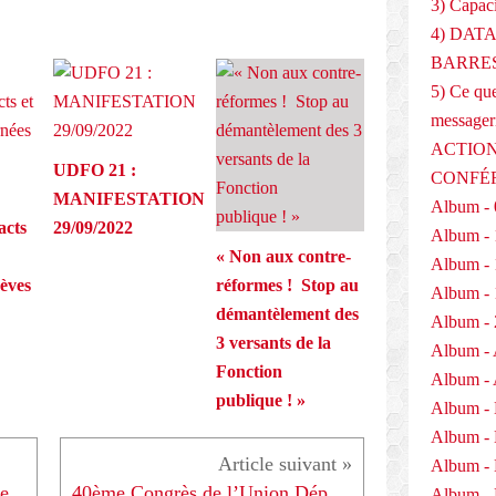
3) Capaci
4) DAT
BARRES
5) Ce que
messager
ACTION
UDFO 21 :
CONFÉ
MANIFESTATION
Album - 
acts
29/09/2022
Album - 
« Non aux contre-
Album - 
rèves
réformes ! Stop au
Album - 
démantèlement des
Album - 
3 versants de la
Album - 
Fonction
Album - 
publique ! »
Album -
Album -
Album -
ie
40ème Congrès de l’Union Départementale des Syndicats FORCE OUVRIERE de Côte-d’Or
Album - 