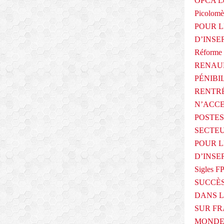
OPCA Le
Picolomè
POUR L
D’INSE
Réforme 
RENAUL
PÉNIBI
RENTRÉ
N’ACCE
POSTES
SECTEU
POUR L
D’INSE
Sigles F
SUCCÈS
DANS L
SUR FR
MONDE 