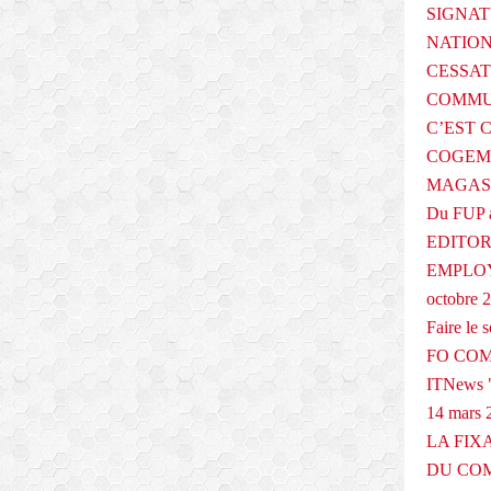
SIGNAT
NATIO
CESSAT
COMMU
C’EST 
COGEMA
MAGAS
Du FUP 
EDITOR
EMPLOY
octobre 
Faire le
FO COM
ITNews "
14 mars 
LA FIX
DU COM