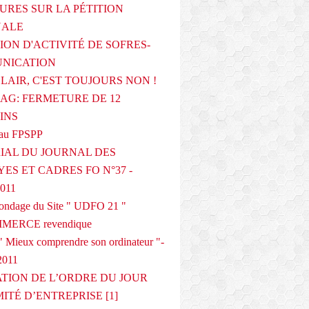
URES SUR LA PÉTITION
NALE
ION D'ACTIVITÉ DE SOFRES-
NICATION
CLAIR, C'EST TOUJOURS NON !
G: FERMETURE DE 12
INS
au FPSPP
IAL DU JOURNAL DES
ES ET CADRES FO N°37 -
2011
 sondage du Site " UDFO 21 "
MERCE revendique
 Mieux comprendre son ordinateur "-
2011
ATION DE L’ORDRE DU JOUR
ITÉ D’ENTREPRISE [1]