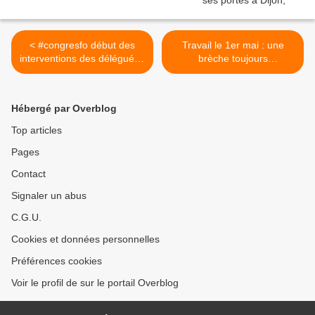
< #congresfo début des
Travail le 1er mai : une
interventions des délégués :
brèche toujours
salaires, élections,
inacceptable >
Intelligence artificielle,
conditions de travail sont le
Hébergé par Overblog
coeur des sujets.
Top articles
Pages
Contact
Signaler un abus
C.G.U.
Cookies et données personnelles
Préférences cookies
Voir le profil de sur le portail Overblog