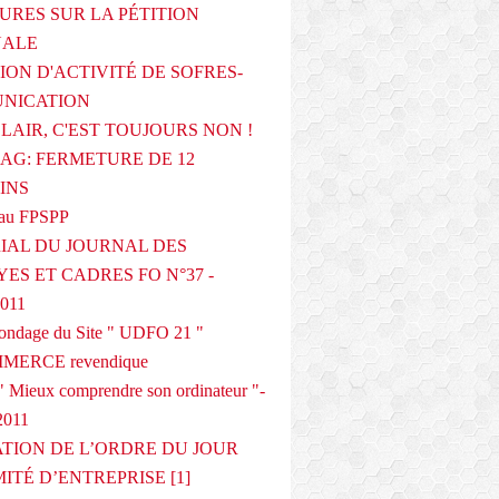
URES SUR LA PÉTITION
NALE
ION D'ACTIVITÉ DE SOFRES-
NICATION
CLAIR, C'EST TOUJOURS NON !
G: FERMETURE DE 12
INS
au FPSPP
IAL DU JOURNAL DES
ES ET CADRES FO N°37 -
2011
 sondage du Site " UDFO 21 "
MERCE revendique
 Mieux comprendre son ordinateur "-
2011
ATION DE L’ORDRE DU JOUR
ITÉ D’ENTREPRISE [1]