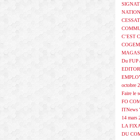
SIGNAT
NATIO
CESSAT
COMMU
C’EST 
COGEMA
MAGAS
Du FUP 
EDITOR
EMPLOY
octobre 
Faire le
FO COM
ITNews "
14 mars 
LA FIX
DU COM