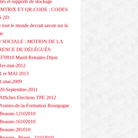
tés et supports de stockage
AMTRIX ET QR-CODE : CODES
 2D
 tout le monde devrait savoir sur la
ie
 SOCIALE : MOTION DE LA
RENCE DE DÉLÉGUÉS
070910 Manif Retraites Dijon
1er-mai-2012
1 er MAI 2013
1-mai-2009
20-Septembre-2011
Affiches Elections TPE 2012
Assises-de-la-Formation Bourgogne
 Beaune-12102010
 Beaune-16102010
 Beaune-281010
Beaune - Péage - 22102010