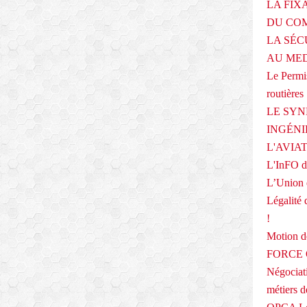
LA FIX
DU COM
LA SÉC
AU ME
Le Permis
routières
LE SYN
INGÉNI
L'AVIA
L'InFO de
L’Union 
Légalité 
!
Motion
FORCE O
Négociati
métiers 