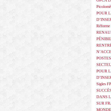
OPCA Le
Picolomè
POUR L
D’INSE
Réforme 
RENAUL
PÉNIBI
RENTRÉ
N’ACCE
POSTES
SECTEU
POUR L
D’INSE
Sigles F
SUCCÈS
DANS L
SUR FR
MONDE 