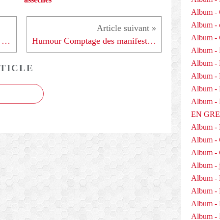
Album - 
Album - 
Album -
LA PRIORITÉ DE L’ELYSÉE, C’EST D’ABATTRE LES 35 HEURES - 211207
Humour Comptage des manifestants - 211207
Album - 
Album -
TICLE
Album - 
Album - D
Album 
EN GR
Album -
Album -
Album - 
Album - j
Album - 
Album -
Album - 
Album - 