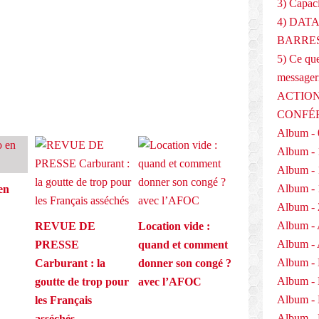
3) Capaci
E
4) DAT
BARRES
5) Ce que
messager
ACTION
CONFÉ
Album - 
Album - 
Album - 
Album - 
en
Album - 
Album - 
REVUE DE
Location vide :
Album - 
PRESSE
quand et comment
Album -
Carburant : la
donner son congé ?
Album -
goutte de trop pour
avec l’AFOC
Album -
les Français
Album - 
asséchés