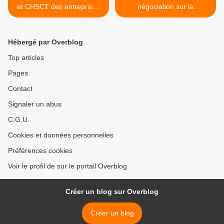
et CHSCT des entreprises
négociation sur la
de moins de 100 salariés
représentativité syndicale
menacés ! Mobilisons-nous
est fixé - 020108 >
! - 010208
Hébergé par Overblog
Top articles
Pages
Contact
Signaler un abus
C.G.U.
Cookies et données personnelles
Préférences cookies
Voir le profil de sur le portail Overblog
Créer un blog sur Overblog
Créer un blog