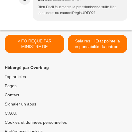
Bien Ericil faut mettre la pressionbonne suite !!!et
tiens nous au courantRégisUDFO21
< FO REÇUE PAR
Salaires : l'Etat pointe la
MINISTRE DE
responsabilité du patronat
L’EDUCATION NATIONALE,
dans une quinzaine de
M. XAVIER DARCOS -
branches - 060208 >
040208
Hébergé par Overblog
Top articles
Pages
Contact
Signaler un abus
C.G.U.
Cookies et données personnelles
Préférences cookies