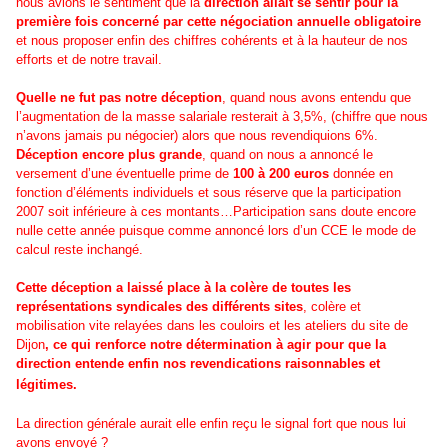
nous avions le sentiment que la
direction allait se sentir pour la
première fois concerné par cette négociation
annuelle obligatoire
et nous proposer enfin des chiffres cohérents et à la hauteur de nos
efforts et de notre travail.
Quelle ne fut pas notre déception
, quand nous avons entendu que
l’augmentation de la masse salariale resterait à 3,5%, (chiffre que nous
n’avons jamais pu négocier) alors que nous revendiquions 6%.
Déception encore plus grande
, quand on nous a annoncé le
versement d’une éventuelle prime de
100 à 200 euros
donnée en
fonction d’éléments individuels et sous réserve que la participation
2007 soit inférieure à ces montants…Participation sans doute encore
nulle cette année puisque comme annoncé lors d’un CCE le mode de
calcul reste inchangé.
Cette déception a laissé place à la colère de toutes les
représentations syndicales des différents sites
, colère et
mobilisation vite relayées dans les couloirs et les ateliers du site de
Dijon
, ce qui renforce notre détermination à agir pour que la
direction entende enfin nos revendications raisonnables et
légitimes.
La direction générale aurait elle enfin reçu le signal fort que nous lui
avons envoyé ?