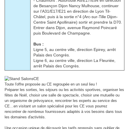
- Chaumont : Autoroute A5/E17/E54 en direction
de Besançon Dijon Nancy Mulhouse, continuer
sur l’A31/E17/E21 en direction de Lyon Til-
Châtel, puis à la sortie n°4 (Arc-sur-Tille Dijon-
Centre Saint Apollinaire) sortir et prendre la D70.
Entrer dans Dijon, avenue Raymond Poincaré
puis Boulevard de Champagne.
Bus :
Ligne 5, au centre ville, direction Epirey, arrêt
Palais des Congrès.
Ligne 6, au centre ville, direction La Fleuriée,
arrêt Palais des Congrès.
Toute l'offre proposée au CE regroupée en un seul lieu !
Préparer les sorties, les séjours ou les activités sportives, organiser les
fêtes de Noël, choisir une salle de spectacle, choisir une mutuelle ou
un organisme de prévoyance, rencontrer les experts au service des
CE…en visitant un salon spécialisé pour les CE vous pourrez
rencontrer de nombreux fournisseurs adaptés à vos besoins dans tous
les domaines d'activités.
Une occasion unique de découvrir les tarifs proposés sans oublier de