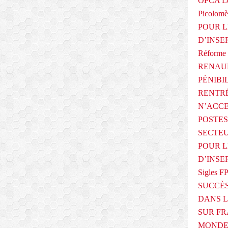
OPCA Le
Picolomè
POUR L
D’INSE
Réforme 
RENAUL
PÉNIBI
RENTRÉ
N’ACCE
POSTES
SECTEU
POUR L
D’INSE
Sigles F
SUCCÈS
DANS L
SUR FR
MONDE 