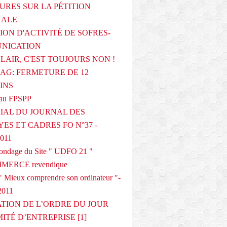
URES SUR LA PÉTITION
NALE
ION D'ACTIVITÉ DE SOFRES-
NICATION
CLAIR, C'EST TOUJOURS NON !
G: FERMETURE DE 12
INS
au FPSPP
IAL DU JOURNAL DES
ES ET CADRES FO N°37 -
2011
 sondage du Site " UDFO 21 "
MERCE revendique
 Mieux comprendre son ordinateur "-
2011
ATION DE L’ORDRE DU JOUR
ITÉ D’ENTREPRISE [1]