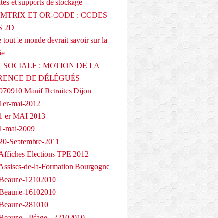
tés et supports de stockage
AMTRIX ET QR-CODE : CODES
 2D
 tout le monde devrait savoir sur la
ie
 SOCIALE : MOTION DE LA
RENCE DE DÉLÉGUÉS
070910 Manif Retraites Dijon
1er-mai-2012
1 er MAI 2013
1-mai-2009
20-Septembre-2011
Affiches Elections TPE 2012
Assises-de-la-Formation Bourgogne
 Beaune-12102010
 Beaune-16102010
 Beaune-281010
Beaune - Péage - 22102010