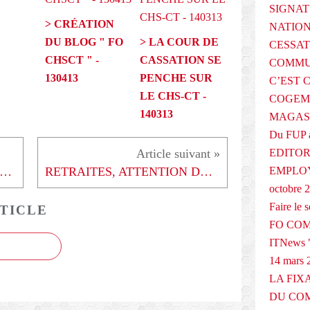
SIGNAT
> CRÉATION
NATIO
DU BLOG " FO
> LA COUR DE
CESSAT
CHSCT " -
CASSATION SE
COMMU
130413
PENCHE SUR
C’EST 
LE CHS-CT -
COGEMA
140313
MAGAS
Du FUP 
EDITOR
EMPLOY
PRÉSENTATIVITÉ SYNDICALE : FO NE SIGNE PAS - 150408
RETRAITES, ATTENTION DANGER ! - 100408
octobre 
Faire le
TICLE
FO COM
ITNews "
14 mars 
LA FIX
DU COM