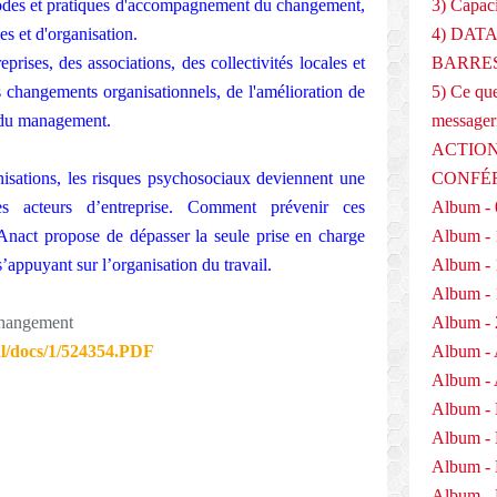
hodes et pratiques d'accompagnement du changement,
3) Capaci
s et d'organisation.
4) DAT
rises, des associations, des collectivités locales et
BARRES
es changements organisationnels, de l'amélioration de
5) Ce que
t du management.
messager
ACTION
nisations, les risques psychosociaux deviennent une
CONFÉ
s acteurs d’entreprise. Comment prévenir ces
Album - 
act propose de dépasser la seule prise en charge
Album - 
’appuyant sur l’organisation du travail.
Album - 
Album - 
Changement
Album - 
tal/docs/1/524354.PDF
Album - 
Album - 
Album -
Album -
Album -
Album - 