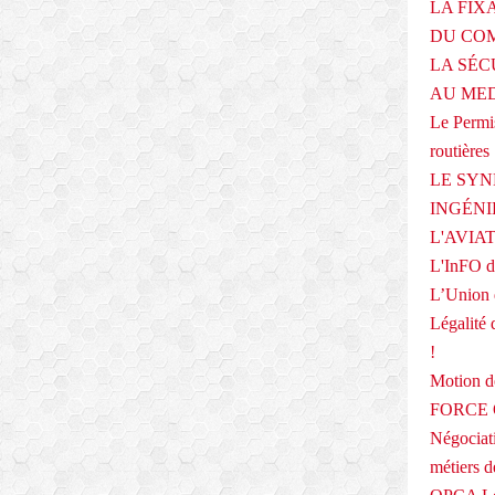
LA FIX
DU COM
LA SÉC
AU ME
Le Permis
routières
LE SYN
INGÉNI
L'AVIA
L'InFO de
L’Union 
Légalité 
!
Motion
FORCE O
Négociati
métiers 