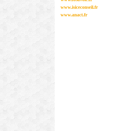
www.isiceconseil.fr
www.anact.fr