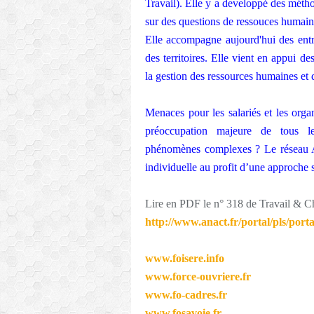
Travail). Elle y a developpé des mét
sur des questions de ressouces humaine
Elle accompagne aujourd'hui des entrep
des territoires. Elle vient en appui d
la gestion des ressources humaines e
Menaces pour les salariés et les orga
préoccupation majeure de tous le
phénomènes complexes ? Le réseau An
individuelle au profit d’une approche s
Lire en PDF le n° 318 de Travail & 
http://www.anact.fr/portal/pls/por
www.foisere.info
www.force-ouvriere.fr
www.fo-cadres.fr
www.fosavoie.fr