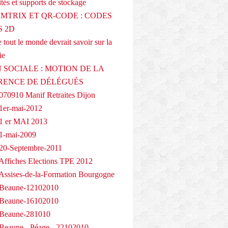
tés et supports de stockage
AMTRIX ET QR-CODE : CODES
 2D
 tout le monde devrait savoir sur la
ie
 SOCIALE : MOTION DE LA
RENCE DE DÉLÉGUÉS
070910 Manif Retraites Dijon
1er-mai-2012
1 er MAI 2013
1-mai-2009
20-Septembre-2011
Affiches Elections TPE 2012
Assises-de-la-Formation Bourgogne
 Beaune-12102010
 Beaune-16102010
 Beaune-281010
Beaune - Péage - 22102010