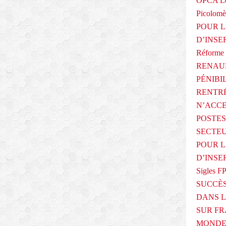
OPCA Le
Picolomè
POUR L
D’INSE
Réforme 
RENAUL
PÉNIBI
RENTRÉ
N’ACCE
POSTES
SECTEU
POUR L
D’INSE
Sigles F
SUCCÈS
DANS L
SUR FR
MONDE 