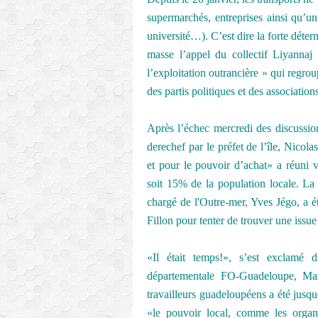
supermarchés, entreprises ainsi qu’un
université…). C’est dire la forte déterm
masse l’appel du collectif Liyann
l’exploitation outrancière » qui regro
des partis politiques et des association
Après l’échec mercredi des discussion
derechef par le préfet de l’île, Nicol
et pour le pouvoir d’achat» a réuni 
soit 15% de la population locale. La s
chargé de l'Outre-mer, Yves Jégo, a 
Fillon pour tenter de trouver une issue 
«Il était temps!», s’est exclamé 
départementale FO-Guadeloupe, Max 
travailleurs guadeloupéens a été jusque
«le pouvoir local, comme les organi