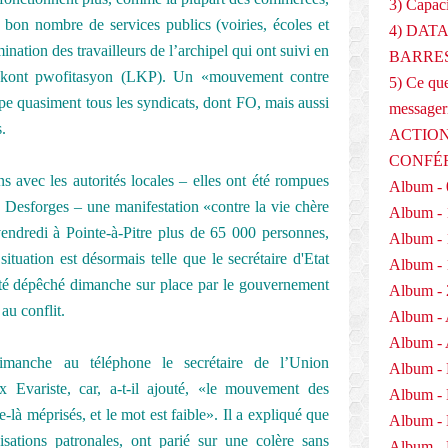
3) Capaci
 bon nombre de services publics (voiries, écoles et
4) DAT
ination des travailleurs de l’archipel qui ont suivi en
BARRES
aj kont pwofitasyon (LKP). Un «mouvement contre
5) Ce que
upe quasiment tous les syndicats, dont FO, mais aussi
messager
s.
ACTION
CONFÉ
s avec les autorités locales – elles ont été rompues
Album - 
as Desforges – une manifestation «contre la vie chère
Album - 
vendredi à Pointe-à-Pitre plus de 65 000 personnes,
Album - 
ituation est désormais telle que le secrétaire d'Etat
Album - 
été dépêché dimanche sur place par le gouvernement
Album - 
au conflit.
Album - 
Album - 
dimanche au téléphone le secrétaire de l’Union
Album -
Evariste, car, a-t-il ajouté, «le mouvement des
Album -
-là méprisés, et le mot est faible». Il a expliqué que
Album -
sations patronales, ont parié sur une colère sans
Album - 