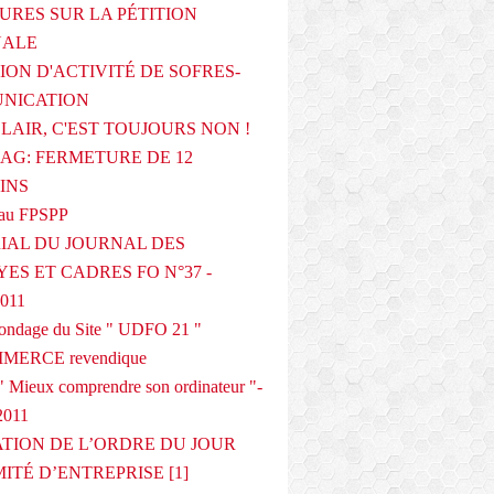
URES SUR LA PÉTITION
NALE
ION D'ACTIVITÉ DE SOFRES-
NICATION
CLAIR, C'EST TOUJOURS NON !
G: FERMETURE DE 12
INS
au FPSPP
IAL DU JOURNAL DES
ES ET CADRES FO N°37 -
2011
 sondage du Site " UDFO 21 "
MERCE revendique
 Mieux comprendre son ordinateur "-
2011
ATION DE L’ORDRE DU JOUR
ITÉ D’ENTREPRISE [1]