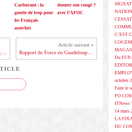
SIGNAT
Carburant : la
donner son congé ?
NATIO
goutte de trop pour
avec l’AFOC
CESSAT
les Français
COMMU
asséchés
C’EST 
COGEMA
MAGAS
Sans parler des revendications ça sert à rien ! - 030209
Rapport de Force en Guadeloupe - 030209
Du FUP 
EDITOR
TICLE
EMPLOY
octobre 
Faire le
FO COM
ITNews "
14 mars 
LA FIX
DU COM