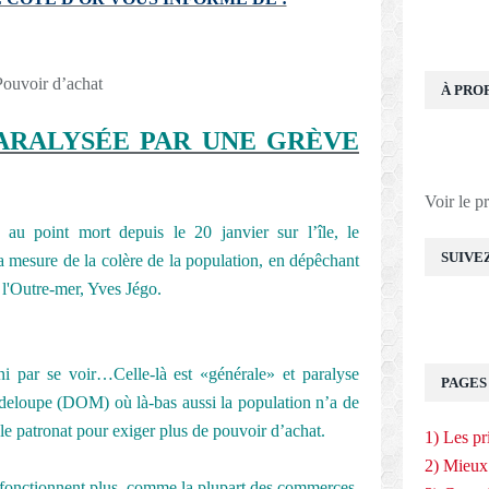
Pouvoir d’achat
À PRO
ARALYSÉE PAR UNE GRÈVE
Voir le p
 au point mort depuis le 20 janvier sur l’île, le
SUIVE
 mesure de la colère de la population, en dépêchant
e l'Outre-mer, Yves Jégo.
ni par se voir…Celle-là est «générale» et paralyse
PAGES
deloupe (DOM) où là-bas aussi la population n’a de
 le patronat pour exiger plus de pouvoir d’achat.
1) Les pr
2) Mieux
e fonctionnent plus, comme la plupart des commerces,