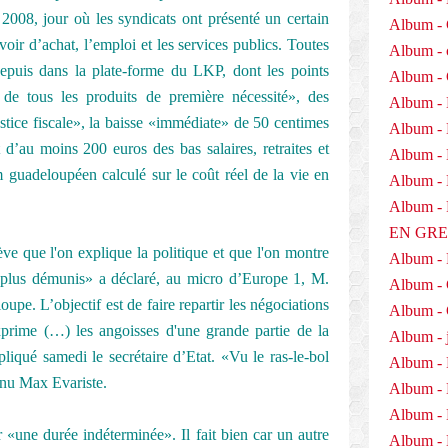
2008, jour où les syndicats ont présenté un certain
Album - 
ir d’achat, l’emploi et les services publics. Toutes
Album - 
 depuis dans la plate-forme du LKP, dont les points
Album -
x de tous les produits de première nécessité», des
Album - 
stice fiscale», la baisse «immédiate» de 50 centimes
Album -
 d’au moins 200 euros des bas salaires, retraites et
Album - 
guadeloupéen calculé sur le coût réel de la vie en
Album - D
Album 
EN GR
e que l'on explique la politique et que l'on montre
Album -
x plus démunis» a déclaré, au micro d’Europe 1, M.
Album -
upe. L’objectif est de faire repartir les négociations
Album - 
exprime (…) les angoisses d'une grande partie de la
Album - j
liqué samedi le secrétaire d’Etat. «Vu le ras-le-bol
Album - 
enu Max Evariste.
Album -
Album - 
«une durée indéterminée». Il fait bien car un autre
Album - 