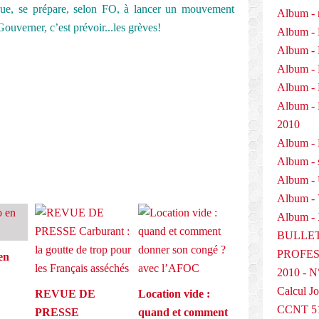
ique, se prépare, selon FO, à lancer un mouvement
Album - 
ouverner, c’est prévoir...les grèves!
Album - 
Album - 
Album - 
E
Album - 
Album 
2010
Album - P
Album - 
Album -
Album -
Album - 
BULLET
PROFESS
en
2010 - N
Calcul Jo
REVUE DE
Location vide :
CCNT 5
PRESSE
quand et comment