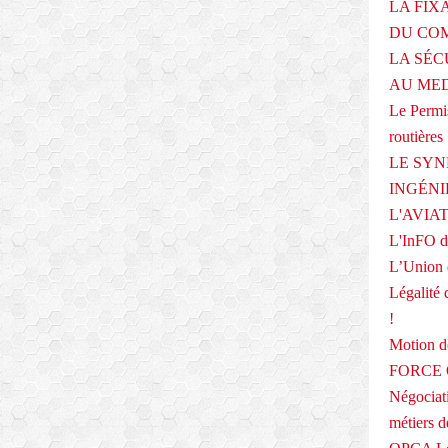
LA FIX
DU COM
LA SÉC
AU ME
Le Permis
routières
LE SYN
INGÉNI
L'AVIA
L'InFO de
L’Union 
Légalité 
!
Motion
FORCE O
Négociati
métiers 