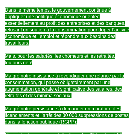
Dans le même temps, le gouvernement continue à
appliquer une politique économique orientée
essentiellement au profit des entreprises et des banques,
refusant un soutien à la consommation pour doper l’activité
économique et l’emploi et répondre aux besoins des
travailleurs.
Mais, pour les salariés, les chômeurs et les retraités,
toujours rien!
Malgré notre insistance à revendiquer une relance par la
consommation, qui passe obligatoirement par une
augmentation générale et significative des salaires, des
retraites et des minima sociaux;
Malgré notre persistance à demander un moratoire des
licenciements et l’arrêt des 30 000 suppressions de postes
dans la fonction publique (RGPP);