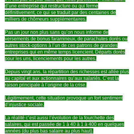
d’une entreprise qui restructure ou qui ferme
définitivement, ce qui se traduit par des centaines de
milliers de chômeurs supplémentaires.
Pas un jour non plus sans qu’on nous informe de
versements de bonus faramineux, de parachutes dorés ou
autres stock-options à l’un de ces patrons de grandes
entreprises qui en même temps licencient. Départs dorés
pour les uns, licenciements pour les autres.
Depuis vingt ans, la répartition des richesses est allée plus
au capital et aux actionnaires qu’aux salariés. C’est la
raison principale à l’origine de la crise.
Légitimement, cette situation provoque un fort sentiment
d’injustice sociale.
La réalité c’est aussi l’évolution de la fourchette des
salaires, qui est passée de 1 à 40 à 1 à 400 en quelques
années (du plus bas salaire au plus haut).