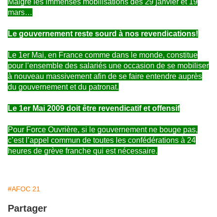
Malgré les immenses mobilisations des 29 janvier et 19
mars…
Le gouvernement reste sourd à nos revendications!
Le 1er Mai, en France comme dans le monde, constitue
pour l’ensemble des salariés une occasion de se mobiliser
à nouveau massivement afin de se faire entendre auprès
du gouvernement et du patronat.
Le 1er Mai 2009 doit être revendicatif et offensif
Pour Force Ouvrière, si le gouvernement ne bouge pas,
c’est l’appel commun de toutes les confédérations à 24
heures de grève franche qui est nécessaire.
#AFOC 21
Partager