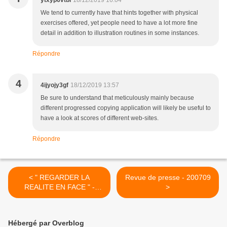
ytxyp6vtbi
18/12/2019 16:04
We tend to currently have that hints together with physical
exercises offered, yet people need to have a lot more fine
detail in addition to illustration routines in some instances.
Répondre
4
4ijyojy3gf
18/12/2019 13:57
Be sure to understand that meticulously mainly because
different progressed copying application will likely be useful to
have a look at scores of different web-sites.
Répondre
< " REGARDER LA
Revue de presse - 200709
REALITE EN FACE " -
>
160709
Hébergé par Overblog