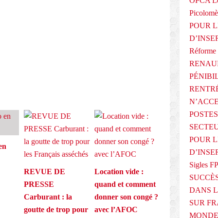
OPCA Le
Picolomè
E
POUR L
D’INSE
Réforme 
RENAUL
PÉNIBI
RENTRÉ
N’ACCE
POSTES
SECTEU
POUR L
en
D’INSE
Sigles F
REVUE DE
Location vide :
SUCCÈS
PRESSE
quand et comment
DANS L
Carburant : la
donner son congé ?
SUR FR
goutte de trop pour
avec l’AFOC
MONDE 