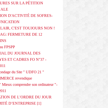
URES SUR LA PÉTITION
NALE
ION D'ACTIVITÉ DE SOFRES-
NICATION
CLAIR, C'EST TOUJOURS NON !
G: FERMETURE DE 12
INS
au FPSPP
IAL DU JOURNAL DES
ES ET CADRES FO N°37 -
2011
 sondage du Site " UDFO 21 "
MERCE revendique
 Mieux comprendre son ordinateur "-
2011
ATION DE L’ORDRE DU JOUR
ITÉ D’ENTREPRISE [1]