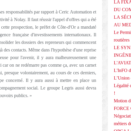
LA FIX
DU COM
ses responsabilités par rapport à Ceric Automation et
LA SÉC
ivité à Nolay. Il faut réussir l'appel d'offres qui a été
AU ME
 cette prospection, le préfet de Côte-d'Or a mandaté
Le Permis
ence française d'investissements internationaux. Il
routières
consolider les dossiers des repreneurs qui commencent
LE SYN
jà des contacts. Même dans l'hypothèse d'une reprise
INGÉNI
rteuse pour l'avenir, il y aura malheureusement une
L'AVIA
ci car on ne redémarre pas comme ça, avec un carnet
L'InFO de
, presque volontairement, au cours de ces derniers,
L’Union 
pe concerné. Il y aura aussi à mettre en place un
Légalité 
compagnement social. Le groupe Legris aussi devra
!
ouvoirs publics. »
Motion
FORCE O
Négociati
métiers 