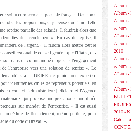
Album - 
Album - 
neur soit « européen et si possible français. Des noms
Album - 
 étudier les propositions, et je pense que l'une d'elle
Album - 
ne reprise partielle des salariés. Il faudrait alors que
Album - 
indemnités de licenciement ». En cas de reprise, il
Album 
emandera de l'argent. « Il faudra alors mettre tout le
2010
conseil régional, le conseil général que l'Etat », dit-
Album - P
hier soir dans un communiqué rappeler « l'engagement
Album - 
 de l'entreprise vers une solution de reprise ». Le
Album -
 demandé « à la DRIRE de piloter une expertise
Album -
 pour identifier les cibles de repreneurs potentiels, en
Album - 
mis en contact l'administrateur judiciaire et l'Agence
BULLET
ternationaux qui propose une prestation d'une durée
PROFESS
preneurs sur mandat de l'entreprise. » Il est aussi
2010 - N
de procédure de licenciement, même partielle, pour
Calcul Jo
 cadre du code du travail ».
CCNT 5