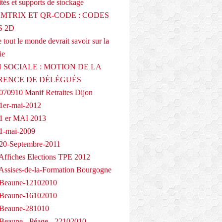
tés et supports de stockage
AMTRIX ET QR-CODE : CODES
 2D
 tout le monde devrait savoir sur la
ie
 SOCIALE : MOTION DE LA
RENCE DE DÉLÉGUÉS
070910 Manif Retraites Dijon
1er-mai-2012
1 er MAI 2013
1-mai-2009
20-Septembre-2011
Affiches Elections TPE 2012
Assises-de-la-Formation Bourgogne
 Beaune-12102010
 Beaune-16102010
 Beaune-281010
Beaune - Péage - 22102010