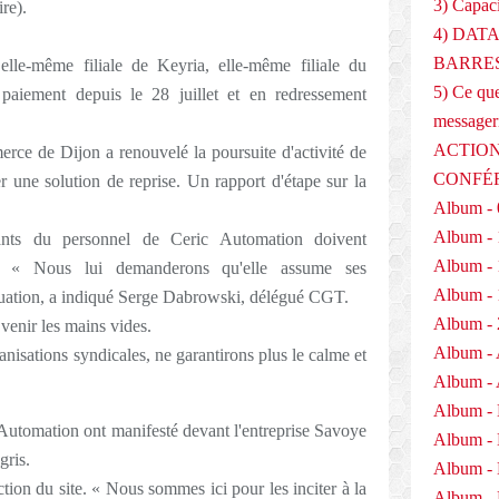
3) Capaci
re).
4) DAT
BARRES
 elle-même filiale de Keyria, elle-même filiale du
5) Ce que
paiement depuis le 28 juillet et en redressement
messager
ACTION
rce de Dijon a renouvelé la poursuite d'activité de
CONFÉ
ser une solution de reprise. Un rapport d'étape sur la
Album - 
Album - 
tants du personnel de Ceric Automation doivent
Album - 
a. « Nous lui demanderons qu'elle assume ses
Album - 
inuation, a indiqué Serge Dabrowski, délégué CGT.
Album - 
 venir les mains vides.
Album - 
anisations syndicales, ne garantirons plus le calme et
Album - 
Album -
 Automation ont manifesté devant l'entreprise Savoye
Album -
gris.
Album -
ction du site. « Nous sommes ici pour les inciter à la
Album - 