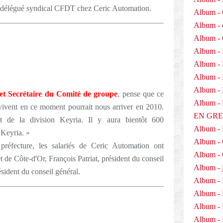
e, délégué syndical CFDT chez Ceric Automation.
Album - 
Album - 
Album -
Album - 
Album -
Album - 
Album - D
et Secrétaire du Comité de groupe
, pense que ce
Album 
s vivent en ce moment pourrait nous arriver en 2010.
EN GR
 de la division Keyria. Il y aura bientôt 600
Album -
 Keyria. »
Album -
préfecture, les salariés de Ceric Automation ont
Album - 
t de Côte-d'Or, François Patriat, président du conseil
Album - j
sident du conseil général.
Album - 
Album -
Album - 
Album - 