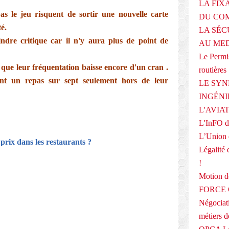
LA FIX
as le jeu risquent de sortir une nouvelle carte
DU COM
té.
LA SÉC
indre critique car il n'y aura plus de point de
AU ME
Le Permis
 que leur fréquentation baisse encore d'un cran .
routières
ent un repas sur sept seulement hors de leur
LE SYN
INGÉNI
L'AVIA
L'InFO de
L’Union 
prix dans les restaurants ?
Légalité 
!
Motion
FORCE O
Négociati
E
métiers 