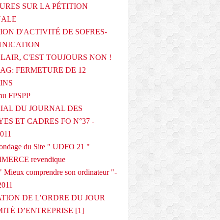
URES SUR LA PÉTITION
NALE
ION D'ACTIVITÉ DE SOFRES-
NICATION
CLAIR, C'EST TOUJOURS NON !
G: FERMETURE DE 12
INS
au FPSPP
IAL DU JOURNAL DES
ES ET CADRES FO N°37 -
2011
 sondage du Site " UDFO 21 "
MERCE revendique
 Mieux comprendre son ordinateur "-
2011
ATION DE L’ORDRE DU JOUR
ITÉ D’ENTREPRISE [1]