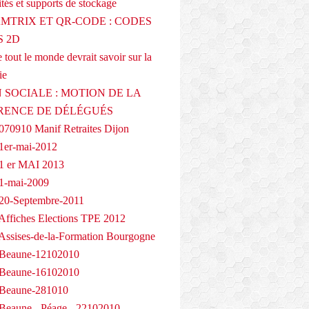
tés et supports de stockage
AMTRIX ET QR-CODE : CODES
 2D
 tout le monde devrait savoir sur la
ie
 SOCIALE : MOTION DE LA
RENCE DE DÉLÉGUÉS
070910 Manif Retraites Dijon
1er-mai-2012
1 er MAI 2013
1-mai-2009
20-Septembre-2011
Affiches Elections TPE 2012
Assises-de-la-Formation Bourgogne
 Beaune-12102010
 Beaune-16102010
 Beaune-281010
Beaune - Péage - 22102010