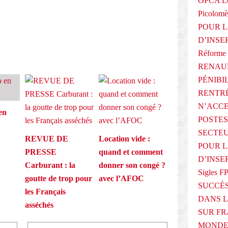
OPCA Le
Picolomè
POUR L
D’INSE
Réforme 
RENAUL
PÉNIBI
RENTRÉ
N’ACCE
en
POSTES
SECTEU
REVUE DE
Location vide :
POUR L
PRESSE
quand et comment
D’INSE
Carburant : la
donner son congé ?
Sigles F
goutte de trop pour
avec l’AFOC
SUCCÈS
les Français
DANS L
asséchés
SUR FR
MONDE 