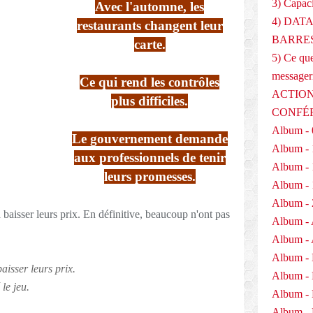
3) Capaci
Avec l'automne, les
4) DAT
restaurants changent leur
BARRES
carte.
5) Ce que
messager
Ce qui rend les contrôles
ACTION
plus difficiles.
CONFÉ
Album - 
Le gouvernement demande
Album - 
aux professionnels de tenir
Album - 
leurs promesses.
Album - 
Album - 
Album - 
Album - 
Album -
aisser leurs prix.
Album -
le jeu.
Album -
Album - 