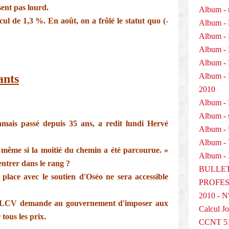
sent pas lourd.
Album - 
recul de 1,3 %. En août, on a frôlé le statut quo (-
Album - 
Album - 
Album - 
Album - 
Album 
ants
2010
Album - P
Album - 
jamais passé depuis 35 ans, a redit lundi Hervé
Album -
Album -
, même si la moitié du chemin a été parcourue. »
Album - 
entrer dans le rang ?
BULLET
place avec le soutien d'Oséo ne sera accessible
PROFESS
2010 - N
 CLCV demande au gouvernement d'imposer aux
Calcul Jo
tous les prix.
CCNT 5