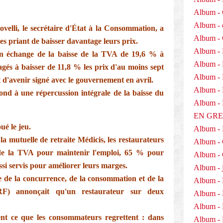
Album - 
Album - 
ovelli, le secrétaire d'État à la Consommation, a
Album -
les priant de baisser davantage leurs prix.
Album - 
 en échange de la baisse de la TVA de 19,6 % à
Album -
ngagés à baisser de 11,8 % les prix d'au moins sept
Album - 
t d'avenir signé avec le gouvernement en avril.
Album - D
nd à une répercussion intégrale de la baisse du
Album 
EN GR
ué le jeu.
Album -
la mutuelle de retraite Médicis, les restaurateurs
Album -
e de la TVA pour maintenir l'emploi, 65 % pour
Album - 
ussi servis pour améliorer leurs marges.
Album - j
ale de la concurrence, de la consommation et de la
Album - 
F) annonçait qu'un restaurateur sur deux
Album -
Album - 
ent ce que les consommateurs regrettent : dans
Album - 