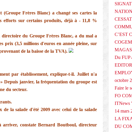
SIGNAT
NATIO
t (Groupe Frères Blanc) a changé ses cartes la
CESSAT
 efforts sur certains produits, déjà à - 11,8 %
COMMU
C’EST 
u directoire du Groupe Frères Blanc, a du mal a
COGEMA
les prix (3,5 millions d'euros en année pleine, sur
MAGAS
 provenant de la baisse de la TVA).
Du FUP 
EDITOR
EMPLOY
ment par établissement, explique-t-il. Juillet n'a
octobre 
. » Depuis janvier, la fréquentation du groupe est
Faire le
ne du secteur.
FO COM
rants.
ITNews "
 de la salade d'été 2009 avec celui de la salade
14 mars 
LA FIX
 arriver, constate Bernard Boutboul, directeur
DU COM