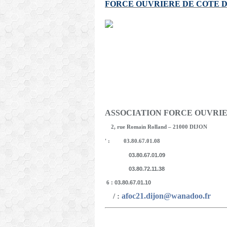
FORCE OUVRIERE
DE COTE D
ASSOCIATION FORCE OUVRI
2, rue Romain Rolland – 21000 DIJON
'
:
03.80.67.01.08
03.80.67.01.09
03.80.72.11.38
: 03.80.67.01.10
6
afoc21.dijon@wanadoo.fr
/
: