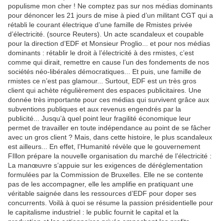
populisme mon cher ! Ne comptez pas sur nos médias dominants
pour dénoncer les 21 jours de mise à pied d’un militant CGT qui a
rétabli le courant électrique d’une famille de Rmistes privée
d’électricité. (source Reuters). Un acte scandaleux et coupable
pour la direction d’EDF et Monsieur Proglio... et pour nos médias
dominants : rétablir le droit à l’électricité à des rmistes, c’est
comme qui dirait, remettre en cause l’un des fondements de nos
sociétés néo-libérales démocratiques... Et puis, une famille de
rmistes ce n’est pas glamour... Surtout, EDF est un très gros
client qui achète régulièrement des espaces publicitaires. Une
donnée très importante pour ces médias qui survivent grâce aux
subventions publiques et aux revenus engendrés par la
publicité... Jusqu’à quel point leur fragilité économique leur
permet de travailler en toute indépendance au point de se fâcher
avec un gros client ? Mais, dans cette histoire, le plus scandaleux
est ailleurs... En effet, l’Humanité révèle que le gouvernement
FIllon prépare la nouvelle organisation du marché de l’électricité :
La manœuvre s’appuie sur les exigences de déréglementation
formulées par la Commission de Bruxelles. Elle ne se contente
pas de les accompagner, elle les amplifie en pratiquant une
véritable saignée dans les ressources d’EDF pour doper ses
concurrents. Voilà à quoi se résume la passion présidentielle pour
le capitalisme industriel : le public fournit le capital et la