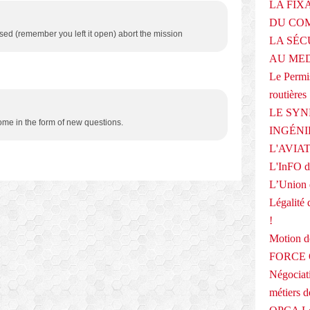
LA FIX
DU COM
losed (remember you left it open) abort the mission
LA SÉC
AU ME
Le Permis
routières
LE SYN
me in the form of new questions.
INGÉNI
L'AVIA
L'InFO de
L’Union 
Légalité 
!
Motion
FORCE O
Négociati
métiers 