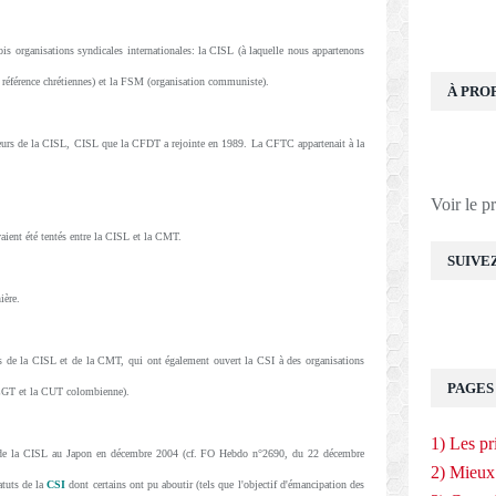
ois organisations syndicales internationales: la CISL (à laquelle nous appartenons
t référence chrétiennes) et la FSM (organisation communiste).
À PRO
ateurs de la CISL, CISL que la CFDT a rejointe en 1989. La CFTC appartenait à la
Voir le p
aient été tentés entre la CISL et la CMT.
SUIVE
ière.
s de la CISL et de la CMT, qui ont également ouvert la CSI à des organisations
PAGES
la CGT et la CUT colombienne).
1) Les pr
ès de la CISL au Japon en décembre 2004 (cf. FO Hebdo n°2690, du 22 décembre
2) Mieux
atuts de la
CSI
dont certains ont pu aboutir (tels que l'objectif d'émancipation des