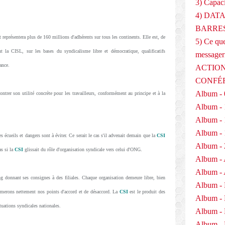
3) Capaci
4) DAT
BARRES
représentera plus de 160 millions d'adhérents sur tous les continents. Elle est, de
5) Ce que
t la CISL, sur les bases du syndicalisme libre et démocratique, qualificatifs
messager
ance.
ACTION
CONFÉ
Album - 
montrer son utilité concrète pour les travailleurs, conformément au principe et à la
Album - 
Album - 
Album - 
 écueils et dangers sont à éviter. Ce serait le cas s'il advenait demain que la
CSI
Album - 
as si la
CSI
glissait du rôle d'organisation syndicale vers celui d'ONG.
Album - 
Album - 
 donnant ses consignes à des filiales. Chaque organisation demeure libre, bien
Album -
merons nettement nos points d'accord et de désaccord. La
CSI
est le produit des
Album -
ituations syndicales nationales.
Album -
Album - 