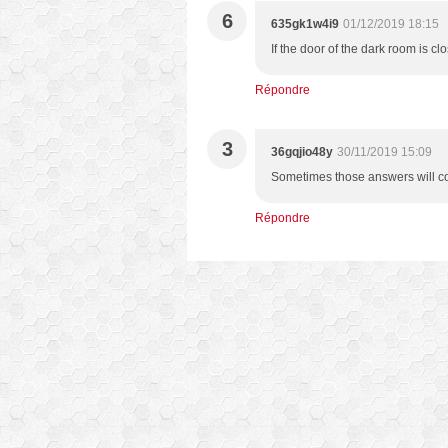
6
635gk1w4i9
01/12/2019 18:15
If the door of the dark room is c
Répondre
3
36gqjio48y
30/11/2019 15:09
Sometimes those answers will co
Répondre