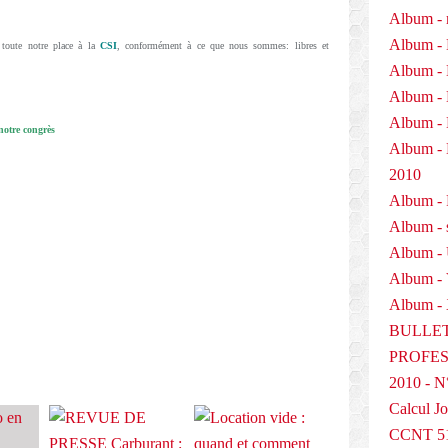
Album - 
Album - 
toute notre place à la
CSI
, conformément à ce que nous sommes: libres et
Album - 
Album - 
Album - 
otre congrès
Album 
2010
Album - P
Album - 
E
Album -
Album -
Album - 
BULLET
PROFESS
2010 - N
Calcul Jo
CCNT 5