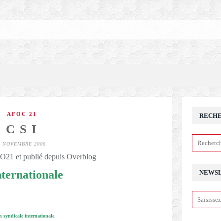
AFOC 21
RECH
C S I
8 NOVEMBRE 2006
21 et publié depuis Overblog
nternationale
NEWS
n syndicale internationale
.