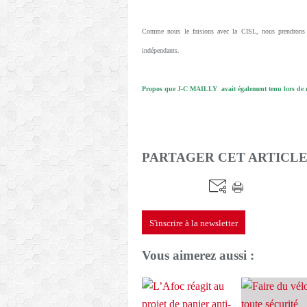
Comme nous le faisions avec la CISL, nous prendrons 
indépendants.
Propos que J-C MAILLY avait également tenu lors de n
PARTAGER CET ARTICL
S'inscrire à la newsletter
Vous aimerez aussi :