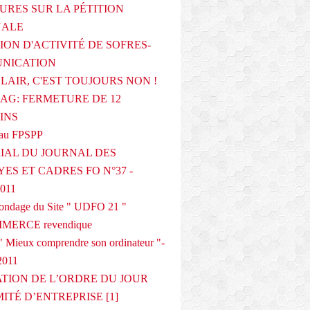
URES SUR LA PÉTITION
NALE
ION D'ACTIVITÉ DE SOFRES-
NICATION
CLAIR, C'EST TOUJOURS NON !
G: FERMETURE DE 12
INS
au FPSPP
IAL DU JOURNAL DES
ES ET CADRES FO N°37 -
2011
 sondage du Site " UDFO 21 "
MERCE revendique
 Mieux comprendre son ordinateur "-
2011
ATION DE L’ORDRE DU JOUR
ITÉ D’ENTREPRISE [1]