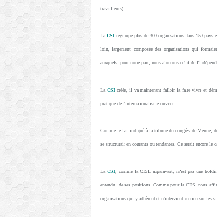
travailleurs).
La
CSI
regroupe plus de 300 organisations dans 150 pays et 
loin, largement composée des organisations qui formaien
auxquels, pour notre part, nous ajoutons celui de l'indépend
La
CSI
créée, il va maintenant falloir la faire vivre et dé
pratique de l'internationalisme ouvrier.
Comme je l'ai indiqué à la tribune du congrès de Vienne, des
se structurait en courants ou tendances. Ce serait encore le c
La
CSI
, comme la CISL auparavant, n?est pas une holding
entendu, de ses positions. Comme pour la CES, nous affir
organisations qui y adhèrent et n'intervient en rien sur les s