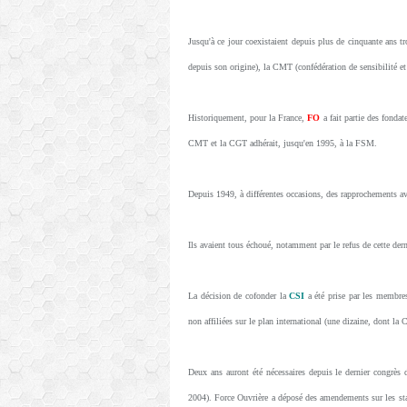
Jusqu'à ce jour coexistaient depuis plus de cinquante ans tr
depuis son origine), la CMT (confédération de sensibilité e
Historiquement, pour la France,
FO
a fait partie des fond
CMT et la CGT adhérait, jusqu'en 1995, à la FSM.
Depuis 1949, à différentes occasions, des rapprochements av
Ils avaient tous échoué, notamment par le refus de cette dern
La décision de cofonder la
CSI
a été prise par les membre
non affiliées sur le plan international (une dizaine, dont 
Deux ans auront été nécessaires depuis le dernier congr
2004). Force Ouvrière a déposé des amendements sur les st