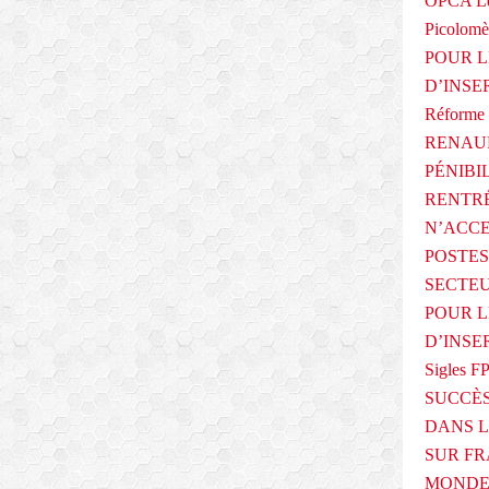
OPCA Le
Picolomè
POUR L
D’INSE
Réforme 
RENAUL
PÉNIBI
RENTRÉ
N’ACCE
POSTES
SECTEU
POUR L
D’INSE
Sigles F
SUCCÈS
DANS L
SUR FR
MONDE 