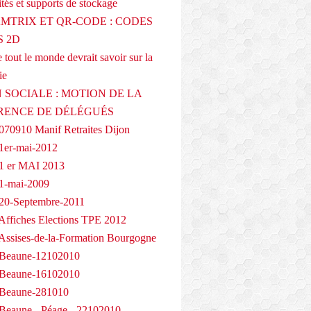
tés et supports de stockage
AMTRIX ET QR-CODE : CODES
 2D
 tout le monde devrait savoir sur la
ie
 SOCIALE : MOTION DE LA
RENCE DE DÉLÉGUÉS
070910 Manif Retraites Dijon
1er-mai-2012
1 er MAI 2013
1-mai-2009
20-Septembre-2011
Affiches Elections TPE 2012
Assises-de-la-Formation Bourgogne
 Beaune-12102010
 Beaune-16102010
 Beaune-281010
Beaune - Péage - 22102010