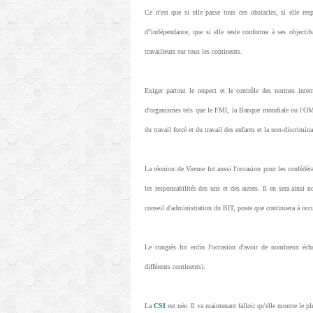
Ce n'est que si elle passe tous ces obstacles, si elle resp
d"indépendance, que si elle reste conforme à ses objectifs
travailleurs sur tous les continents.
Exiger partout le respect et le contrôle des normes interna
d'organismes tels que le FMI, la Banque mondiale ou l'OMC. F
du travail forcé et du travail des enfants et la non-discrimi
La réunion de Vienne fut aussi l'occasion pour les confédér
les responsabilités des uns et des autres. Il en sera ainsi
conseil d'administration du BIT, poste que continuera à oc
Le congrès fut enfin l'occasion d'avoir de nombreux éch
différents continents).
La
CSI
est née. Il va maintenant falloir qu'elle montre le pl