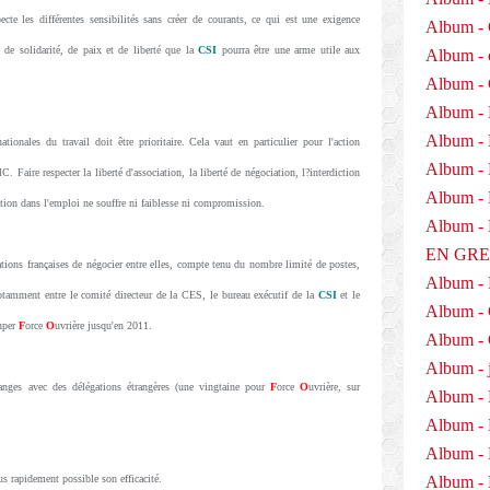
ecte les différentes sensibilités sans créer de courants, ce qui est une exigence
Album - 
 de solidarité, de paix et de liberté que la
CSI
pourra être une arme utile aux
Album - 
Album -
Album - 
Album -
tionales du travail doit être prioritaire. Cela vaut en particulier pour l'action
Album - 
aire respecter la liberté d'association, la liberté de négociation, l?interdiction
Album - D
nation dans l'emploi ne souffre ni faiblesse ni compromission.
Album 
EN GR
ations françaises de négocier entre elles, compte tenu du nombre limité de postes,
Album -
 notamment entre le comité directeur de la CES, le bureau exécutif de la
CSI
et le
Album -
cuper
F
orce
O
uvrière jusqu'en 2011.
Album - 
Album - j
anges avec des délégations étrangères (une vingtaine pour
F
orce
O
uvrière, sur
Album - 
Album -
Album - 
us rapidement possible son efficacité.
Album - 