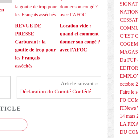
SIGNAT
en
NATIO
CESSAT
REVUE DE
Location vide :
COMMU
PRESSE
quand et comment
C’EST 
Carburant : la
donner son congé ?
COGEMA
goutte de trop pour
avec l’AFOC
MAGAS
les Français
Du FUP 
asséchés
EDITOR
EMPLOY
octobre 
Déclaration du Comité Confédéral National - Amiens, le 6 octobre 2006
Faire le
FO COM
TICLE
ITNews "
14 mars 
LA FIX
DU COM