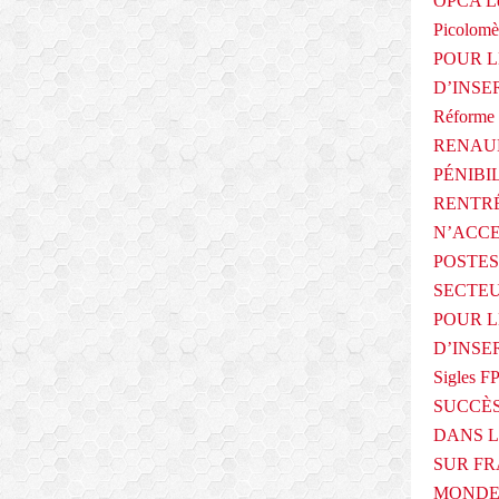
OPCA Le
Picolomè
POUR L
D’INSE
Réforme 
RENAUL
PÉNIBI
RENTRÉ
N’ACCE
POSTES
SECTEU
POUR L
D’INSE
Sigles F
SUCCÈS
DANS L
SUR FR
MONDE 