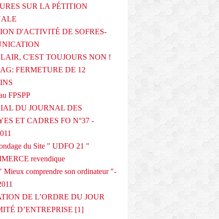
URES SUR LA PÉTITION
NALE
ION D'ACTIVITÉ DE SOFRES-
NICATION
CLAIR, C'EST TOUJOURS NON !
G: FERMETURE DE 12
INS
au FPSPP
IAL DU JOURNAL DES
ES ET CADRES FO N°37 -
2011
 sondage du Site " UDFO 21 "
MERCE revendique
 Mieux comprendre son ordinateur "-
2011
ATION DE L’ORDRE DU JOUR
ITÉ D’ENTREPRISE [1]