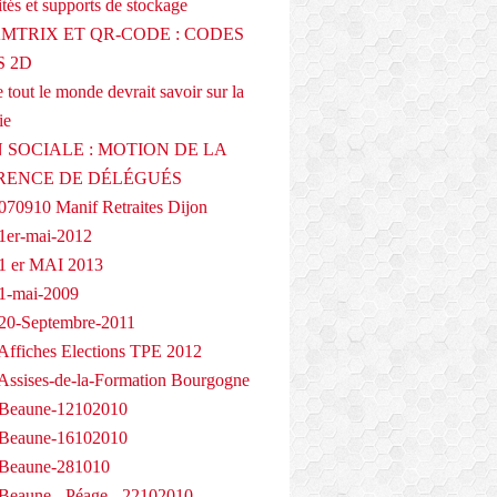
tés et supports de stockage
AMTRIX ET QR-CODE : CODES
 2D
 tout le monde devrait savoir sur la
ie
 SOCIALE : MOTION DE LA
RENCE DE DÉLÉGUÉS
070910 Manif Retraites Dijon
1er-mai-2012
1 er MAI 2013
1-mai-2009
20-Septembre-2011
Affiches Elections TPE 2012
Assises-de-la-Formation Bourgogne
 Beaune-12102010
 Beaune-16102010
 Beaune-281010
Beaune - Péage - 22102010