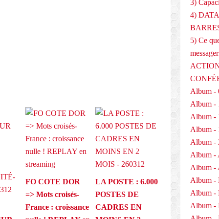
3) Capaci
4) DAT
E
BARRES
5) Ce que
messager
ACTION
CONFÉ
Album - 
Album - 
Album - 
Album - 
Album - 
Album - 
Album - 
Album -
FO COTE DOR
LA POSTE : 6.000
Album -
=> Mots croisés-
POSTES DE
Album -
France : croissance
CADRES EN
Album - 