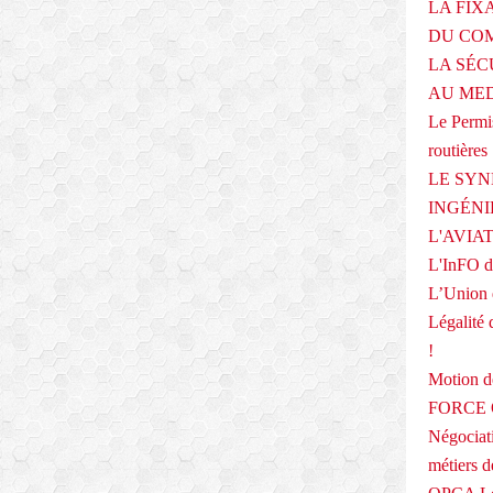
LA FIX
DU COM
LA SÉC
AU ME
Le Permis
routières
LE SYN
INGÉNI
L'AVIA
L'InFO de
L’Union 
Légalité 
!
Motion
FORCE O
Négociati
métiers 