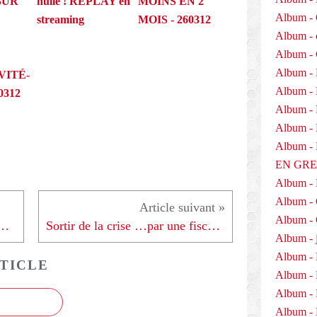
SUR
nulle ! REPLAY en
MOINS EN 2
Album - 
streaming
MOIS - 260312
Album - 
Album -
Album - 
VITÉ-
Album -
0312
Album - 
Album - D
Album 
EN GR
Album -
Album -
Album - 
S: TRAVAILLER PLUS... - 050210
Sortir de la crise …par une fiscalité juste et redistributive (Fiche 3) - 060210
Album - j
Album - 
TICLE
Album -
Album - 
Album - 