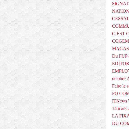
SIGNAT
NATIO
CESSAT
COMMU
C’EST 
COGEMA
MAGAS
Du FUP 
EDITOR
EMPLOY
octobre 
Faire le
FO COM
ITNews "
14 mars 
LA FIX
DU COM