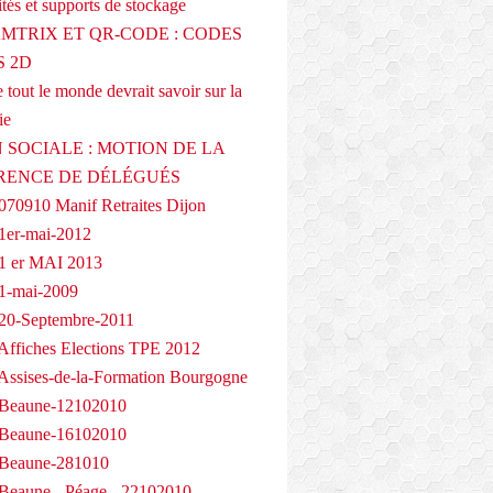
tés et supports de stockage
AMTRIX ET QR-CODE : CODES
 2D
 tout le monde devrait savoir sur la
ie
 SOCIALE : MOTION DE LA
RENCE DE DÉLÉGUÉS
070910 Manif Retraites Dijon
1er-mai-2012
1 er MAI 2013
1-mai-2009
20-Septembre-2011
Affiches Elections TPE 2012
Assises-de-la-Formation Bourgogne
 Beaune-12102010
 Beaune-16102010
 Beaune-281010
Beaune - Péage - 22102010