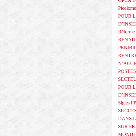
OPCA Le
Picolomè
POUR L
D’INSE
Réforme 
RENAUL
PÉNIBI
RENTRÉ
N’ACCE
POSTES
SECTEU
POUR L
D’INSE
Sigles F
SUCCÈS
DANS L
SUR FR
MONDE 