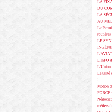
LA FIX
DU COM
LA SÉC
AU ME
Le Permis
routières
LE SYN
INGÉNI
L'AVIA
L'InFO de
L’Union 
Légalité 
!
Motion
FORCE O
Négociati
métiers 