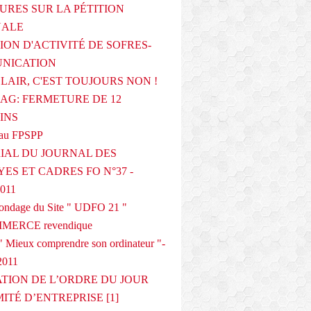
URES SUR LA PÉTITION
NALE
ION D'ACTIVITÉ DE SOFRES-
NICATION
CLAIR, C'EST TOUJOURS NON !
G: FERMETURE DE 12
INS
au FPSPP
IAL DU JOURNAL DES
ES ET CADRES FO N°37 -
2011
 sondage du Site " UDFO 21 "
MERCE revendique
 Mieux comprendre son ordinateur "-
2011
ATION DE L’ORDRE DU JOUR
ITÉ D’ENTREPRISE [1]