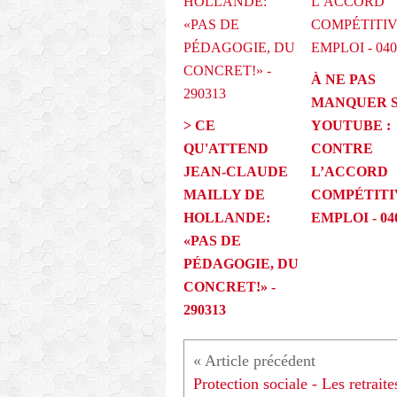
À NE PAS
MANQUER 
> CE
YOUTUBE :
QU'ATTEND
CONTRE
JEAN-CLAUDE
L’ACCORD
MAILLY DE
COMPÉTITI
HOLLANDE:
EMPLOI - 04
«PAS DE
PÉDAGOGIE, DU
CONCRET!» -
290313