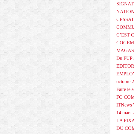
SIGNAT
NATIO
CESSAT
COMMU
C’EST 
COGEMA
MAGAS
Du FUP 
EDITOR
EMPLOY
octobre 
Faire le
FO COM
ITNews "
14 mars 
LA FIX
DU COM