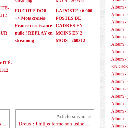
Album - 
FO COTE DOR
LA POSTE : 6.000
Album - 
=> Mots croisés-
POSTES DE
Album -
France : croissance
CADRES EN
Album - 
SUR
nulle ! REPLAY en
MOINS EN 2
Album -
streaming
MOIS - 260312
Album - 
Album - D
Album 
VITÉ-
EN GR
0312
Album -
Album -
Album - 
Album - j
Album - 
Album -
Album - 
Protection sociale - Les retraites (Fiche 6) - 140210
Dreux : Philips ferme son usine et supprime 212 emplois - 150210
Album - 