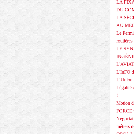
LA FIX
DU COM
LA SÉC
AU ME
Le Permis
routières
LE SYN
INGÉNI
L'AVIA
L'InFO de
L’Union 
Légalité 
!
Motion
FORCE O
Négociati
métiers 