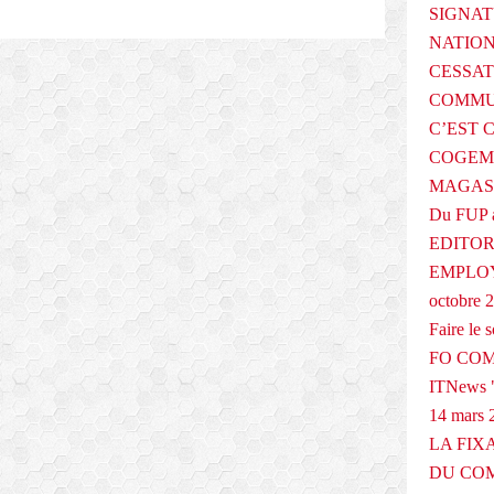
SIGNAT
NATIO
CESSAT
COMMU
C’EST 
COGEMA
MAGAS
Du FUP 
EDITOR
EMPLOY
octobre 
Faire le
FO COM
ITNews "
14 mars 
LA FIX
DU COM