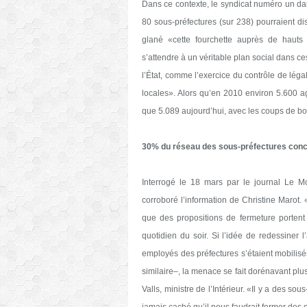
Dans ce contexte, le syndicat numéro un dan
80 sous-préfectures (sur 238) pourraient di
glané «cette fourchette auprès de hauts fon
s’attendre à un véritable plan social dans 
l’État, comme l’exercice du contrôle de légal
locales». Alors qu’en 2010 environ 5.600 ag
que 5.089 aujourd’hui, avec les coups de 
30% du réseau des sous-préfectures con
Interrogé le 18 mars par le journal Le Mo
corroboré l’information de Christine Marot. 
que des propositions de fermeture portent 
quotidien du soir. Si l’idée de redessiner 
employés des préfectures s’étaient mobilisé
similaire–, la menace se fait dorénavant pl
Valls, ministre de l’Intérieur. «Il y a des so
jamais caché qu’il nous faudrait fermer des