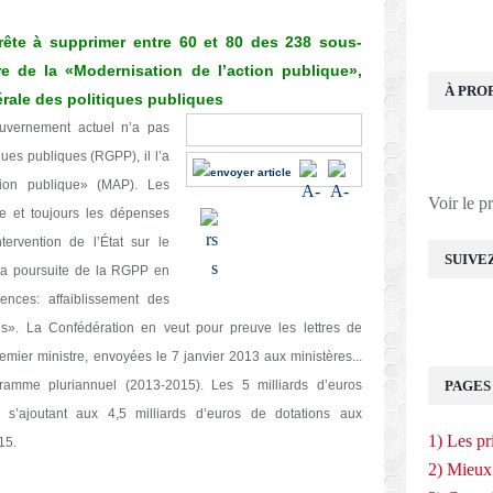
ête à supprimer entre 60 et 80 des 238 sous-
re de la «Modernisation de l’action publique»,
À PRO
érale des politiques publiques
S
S
S
S
S
S
M
uvernement actuel n’a pas
h
h
h
h
h
h
o
ues publiques (RGPP), il l’a
a
a
a
a
a
a
r
r
r
r
r
r
r
e
tion publique» (MAP). Les
e
e
e
e
e
e
S
Voir le p
re et toujours les dépenses
o
o
o
o
o
o
h
n
n
n
n
n
n
a
tervention de l’État sur le
f
m
t
e
f
p
r
SUIVE
a
y
w
m
a
r
i
t la poursuite de la RGPP en
c
s
i
a
v
i
n
nces: affaiblissement des
e
p
t
i
o
n
g
b
a
t
l
r
t
S
es». La Confédération en veut pour preuve les lettres de
o
c
e
i
e
o
e
r
t
r
emier ministre, envoyées le 7 janvier 2013 aux ministères...
k
e
v
ramme pluriannuel (2013-2015). Les 5 milliards d’euros
PAGES
s
i
c
s’ajoutant aux 4,5 milliards d’euros de dotations aux
e
1) Les pr
015.
s
2) Mieux