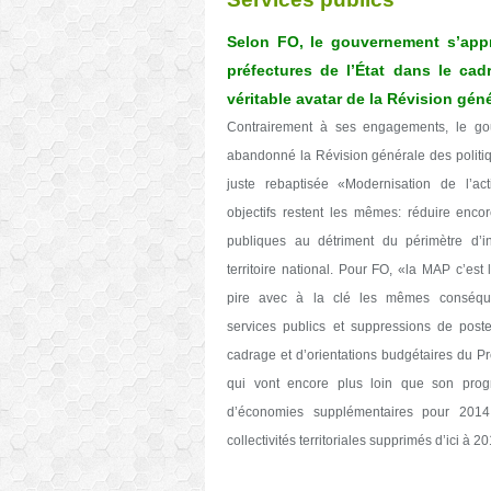
Selon FO, le gouvernement s’appr
préfectures de l’État dans le cad
véritable avatar de la Révision gén
Contrairement à ses engagements, le go
abandonné la Révision générale des politiq
juste rebaptisée «Modernisation de l’ac
objectifs restent les mêmes: réduire enco
publiques au détriment du périmètre d’in
territoire national. Pour FO, «la MAP c’es
pire avec à la clé les mêmes conséque
services publics et suppressions de post
cadrage et d’orientations budgétaires du Pr
qui vont encore plus loin que son prog
d’économies supplémentaires pour 2014 
collectivités territoriales supprimés d’ici à 2