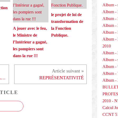
Album - 
ction
Album - 
le projet de loi de
Album - 
transformation de
Album - 
A jouer avec le feu,
la Fonction
Album - 
le Ministre de
Publique.
Album 
l’Intérieur a gagné,
2010
les pompiers sont
Album - P
dans la rue !!!
Album - 
Album -
Album -
> CE QU'ATTEND JEAN-CLAUDE MAILLY DE HOLLANDE: «PAS DE PÉDAGOGIE, DU CONCRET!» - 290313
REPRÉSENTATIVITÉ
Album - 
BULLET
TICLE
PROFESS
2010 - N
Calcul Jo
CCNT 5