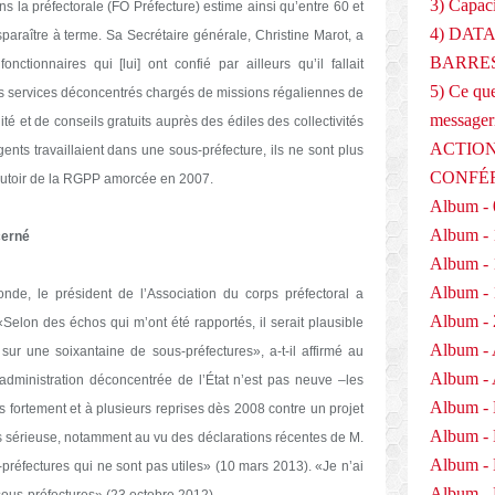
3) Capaci
s la préfectorale (FO Préfecture) estime ainsi qu’entre 60 et
4) DAT
sparaître à terme. Sa Secrétaire générale, Christine Marot, a
BARRES
ctionnaires qui [lui] ont confié par ailleurs qu’il fallait
5) Ce que
ces services déconcentrés chargés de missions régaliennes de
messager
ité et de conseils gratuits auprès des édiles des collectivités
ACTION
ents travaillaient dans une sous-préfecture, ils ne sont plus
CONFÉ
boutoir de la RGPP amorcée en 2007.
Album - 
Album - 
cerné
Album - 
Album - 
nde, le président de l’Association du corps préfectoral a
Album - 
«Selon des échos qui m’ont été rapportés, il serait plausible
Album - 
sur une soixantaine de sous-préfectures», a-t-il affirmé au
Album - 
l’administration déconcentrée de l’État n’est pas neuve –les
Album -
s fortement et à plusieurs reprises dès 2008 contre un projet
Album -
us sérieuse, notamment au vu des déclarations récentes de M.
Album -
us-préfectures qui ne sont pas utiles» (10 mars 2013). «Je n’ai
Album - 
 sous-préfectures» (23 octobre 2012).