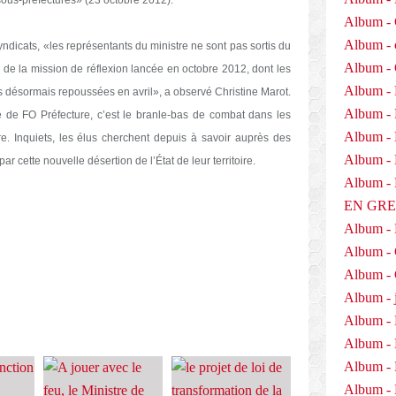
Album - 
Album - 
ndicats, «les représentants du ministre ne sont pas sortis du
Album -
te de la mission de réflexion lancée en octobre 2012, dont les
Album - 
is désormais repoussées en avril», a observé Christine Marot.
Album -
 de FO Préfecture, c’est le branle-bas de combat dans les
Album - 
ure. Inquiets, les élus cherchent depuis à savoir auprès des
Album - D
ar cette nouvelle désertion de l’État de leur territoire.
Album 
E
EN GR
Album -
Album -
Album - 
Album - j
Album - 
Album -
Album - 
Album - 