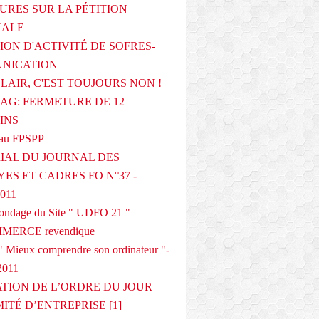
URES SUR LA PÉTITION
NALE
ION D'ACTIVITÉ DE SOFRES-
NICATION
CLAIR, C'EST TOUJOURS NON !
G: FERMETURE DE 12
INS
au FPSPP
IAL DU JOURNAL DES
ES ET CADRES FO N°37 -
2011
 sondage du Site " UDFO 21 "
MERCE revendique
 Mieux comprendre son ordinateur "-
2011
ATION DE L’ORDRE DU JOUR
ITÉ D’ENTREPRISE [1]