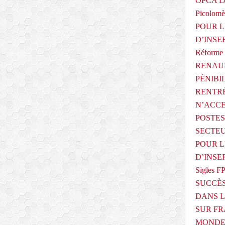
OPCA Le
Picolomè
POUR L
D’INSE
Réforme 
RENAUL
PÉNIBI
RENTRÉ
N’ACCE
POSTES
SECTEU
POUR L
D’INSE
Sigles F
SUCCÈS
DANS L
SUR FR
MONDE 