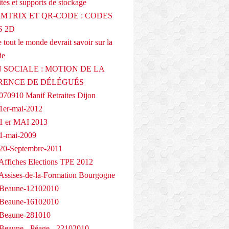
tés et supports de stockage
AMTRIX ET QR-CODE : CODES
 2D
 tout le monde devrait savoir sur la
ie
 SOCIALE : MOTION DE LA
RENCE DE DÉLÉGUÉS
070910 Manif Retraites Dijon
1er-mai-2012
1 er MAI 2013
1-mai-2009
20-Septembre-2011
Affiches Elections TPE 2012
Assises-de-la-Formation Bourgogne
 Beaune-12102010
 Beaune-16102010
 Beaune-281010
Beaune - Péage - 22102010