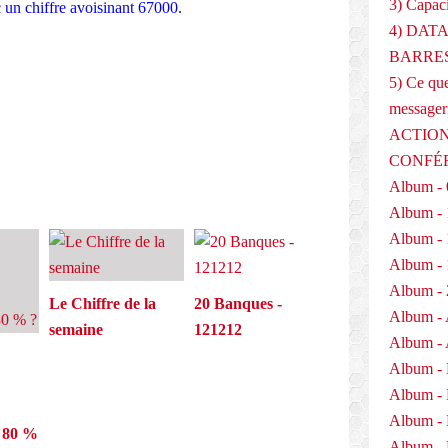
3) Capaci
 un chiffre avoisinant 67000.
4) DAT
E
BARRES
5) Ce que
messager
ACTION
CONFÉ
Album - 
Album - 
Album - 
Album - 
Album - 
Le Chiffre de la
20 Banques -
Album - 
semaine
121212
Album - 
Album -
Album -
Album -
à 80 %
Album - 