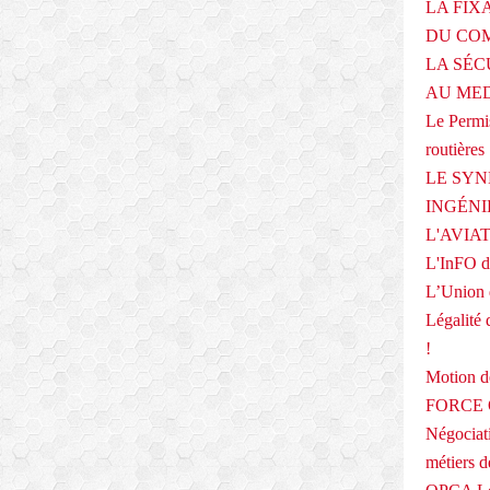
LA FIX
DU COM
LA SÉC
AU ME
Le Permis
routières
LE SYN
INGÉNI
L'AVIA
L'InFO de
L’Union 
Légalité 
!
Motion
FORCE O
Négociati
métiers 