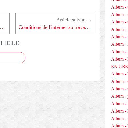
Album - 
Album - 
Album -
EC FORCE OUVRIERE, DÉFENDONS NOS RETRAITES - 070410
Conditions de l'internet au travail - 070410
Album - 
Album -
TICLE
Album - 
Album - D
Album 
EN GR
Album -
Album -
Album - 
Album - j
Album - 
Album -
Album - 
Album - 