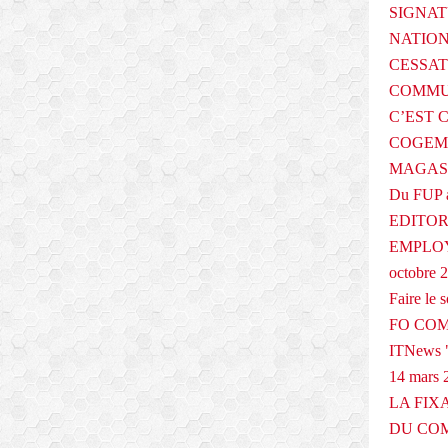
SIGNAT
NATIO
CESSAT
COMMU
C’EST 
COGEMA
MAGAS
Du FUP 
EDITOR
EMPLOY
octobre 
Faire le
FO COM
ITNews "
14 mars 
LA FIX
DU COM