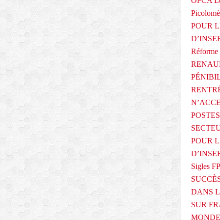
OPCA Le
Picolomè
POUR L
D’INSE
Réforme 
RENAUL
PÉNIBI
RENTRÉ
N’ACCE
POSTES
SECTEU
POUR L
D’INSE
Sigles F
SUCCÈS
DANS L
SUR FR
MONDE 