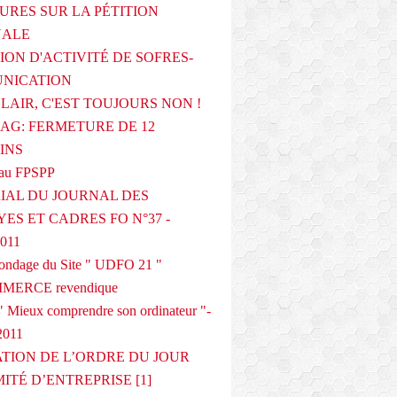
URES SUR LA PÉTITION
NALE
ION D'ACTIVITÉ DE SOFRES-
NICATION
CLAIR, C'EST TOUJOURS NON !
G: FERMETURE DE 12
INS
au FPSPP
IAL DU JOURNAL DES
ES ET CADRES FO N°37 -
2011
 sondage du Site " UDFO 21 "
MERCE revendique
 Mieux comprendre son ordinateur "-
2011
ATION DE L’ORDRE DU JOUR
ITÉ D’ENTREPRISE [1]