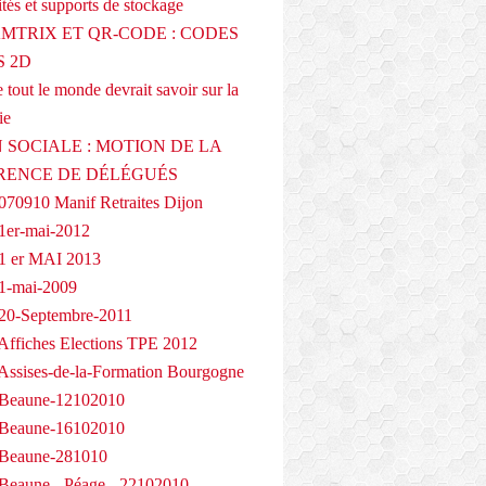
tés et supports de stockage
AMTRIX ET QR-CODE : CODES
 2D
 tout le monde devrait savoir sur la
ie
 SOCIALE : MOTION DE LA
RENCE DE DÉLÉGUÉS
070910 Manif Retraites Dijon
1er-mai-2012
1 er MAI 2013
1-mai-2009
20-Septembre-2011
Affiches Elections TPE 2012
Assises-de-la-Formation Bourgogne
 Beaune-12102010
 Beaune-16102010
 Beaune-281010
Beaune - Péage - 22102010