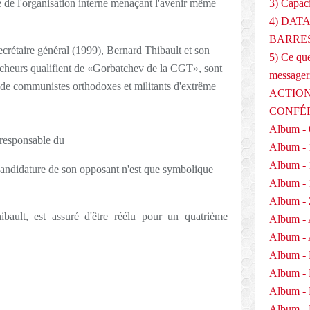
e de l'organisation interne menaçant l'avenir même
3) Capaci
4) DAT
BARRES
secrétaire général (1999), Bernard Thibault et son
5) Ce que
rcheurs qualifient de «Gorbatchev de la CGT», sont
messager
 de
communistes orthodoxes et militants d'extrême
ACTION
CONFÉ
Album - 
 responsable du
Album - 
Album - 
candidature de son opposant n'est que symbolique
Album - 
Album - 
hibault, est assuré d'être réélu pour un quatrième
Album - 
Album - 
Album -
Album -
Album -
Album - 