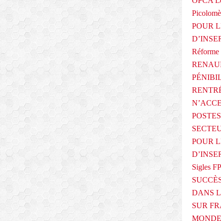
OPCA Le
Picolomè
POUR L
D’INSE
Réforme 
RENAUL
PÉNIBI
RENTRÉ
N’ACCE
POSTES
SECTEU
POUR L
D’INSE
Sigles F
SUCCÈS
DANS L
SUR FR
MONDE 