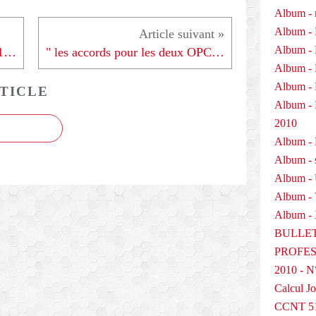
Album - 
Album - 
Album - 
REVUE DE PRESSE UDFO 21 - 141209
" les accords pour les deux OPCA Interprofessionnels sont signés " - 151209
Album - 
Album - 
TICLE
Album 
2010
Album - P
Album - 
Album -
Album -
Album - 
BULLET
PROFESS
2010 - N
Calcul Jo
CCNT 5