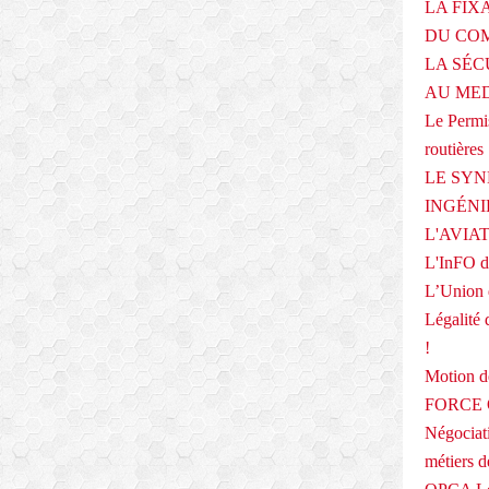
LA FIX
DU COM
LA SÉC
AU ME
Le Permis
routières
LE SYN
INGÉNI
L'AVIA
L'InFO de
L’Union 
Légalité 
!
Motion
FORCE O
Négociati
métiers 