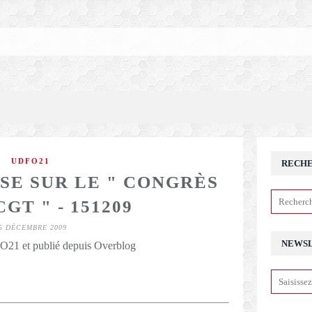
UDFO21
RECH
SE SUR LE " CONGRÈS
CGT " - 151209
5 DÉCEMBRE 2009
NEWS
21 et publié depuis Overblog