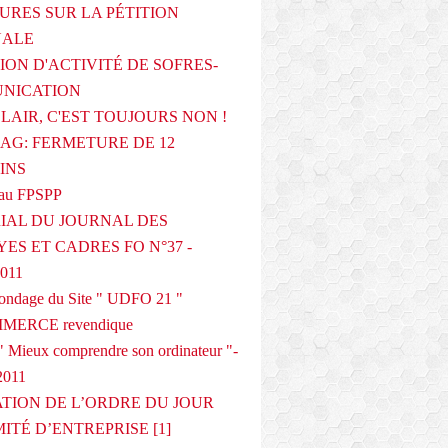
URES SUR LA PÉTITION
NALE
ION D'ACTIVITÉ DE SOFRES-
NICATION
CLAIR, C'EST TOUJOURS NON !
G: FERMETURE DE 12
INS
au FPSPP
IAL DU JOURNAL DES
ES ET CADRES FO N°37 -
2011
 sondage du Site " UDFO 21 "
MERCE revendique
 Mieux comprendre son ordinateur "-
2011
ATION DE L’ORDRE DU JOUR
ITÉ D’ENTREPRISE [1]