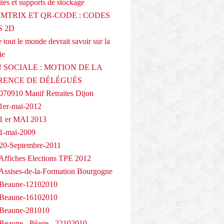
tés et supports de stockage
AMTRIX ET QR-CODE : CODES
 2D
 tout le monde devrait savoir sur la
ie
 SOCIALE : MOTION DE LA
RENCE DE DÉLÉGUÉS
070910 Manif Retraites Dijon
1er-mai-2012
1 er MAI 2013
1-mai-2009
20-Septembre-2011
Affiches Elections TPE 2012
Assises-de-la-Formation Bourgogne
 Beaune-12102010
 Beaune-16102010
 Beaune-281010
Beaune - Péage - 22102010