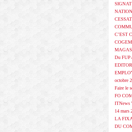
SIGNAT
NATIO
CESSAT
COMMU
C’EST 
COGEMA
MAGAS
Du FUP 
EDITOR
EMPLOY
octobre 
Faire le
FO COM
ITNews "
14 mars 
LA FIX
DU COM