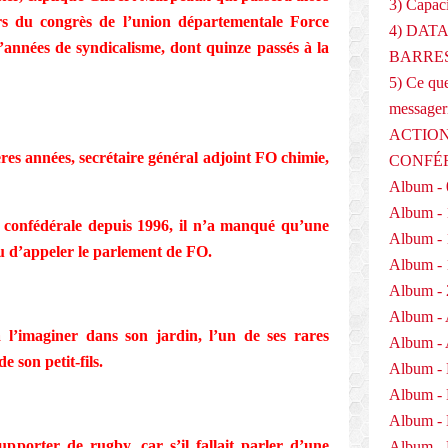
3) Capaci
rs du congrès de l’union départementale Force
4) DAT
années de syndicalisme, dont quinze passés à la
BARRES
5) Ce que
messager
ACTION
ères années, secrétaire général adjoint FO chimie,
CONFÉ
Album - 
Album - 
e confédérale depuis 1996, il n’a manqué qu’une
Album - 
nu d’appeler le parlement de FO.
Album - 
Album - 
Album - 
 l’imaginer dans son jardin, l’un de ses rares
Album - 
 son petit-fils.
Album -
Album -
Album -
pporter de rugby, car s’il fallait parler d’une
Album - 