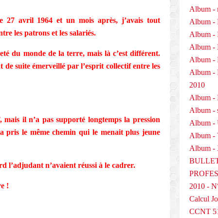
Album - 
le 27 avril 1964 et un mois après, j’avais tout
Album - 
re les patrons et les salariés.
Album - 
Album - 
té du monde de la terre, mais là c’est différent.
Album - 
 de suite émerveillé par l’esprit collectif entre les
Album 
2010
Album - P
Album - 
, mais il n’a pas supporté longtemps la pression
Album -
l a pris le même chemin qui le menait plus jeune
Album -
Album - 
BULLET
tard l’adjudant n’avaient réussi à le cadrer.
PROFESS
e !
2010 - N
Calcul Jo
CCNT 5