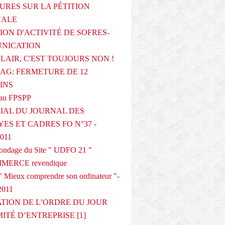
URES SUR LA PÉTITION
NALE
ION D'ACTIVITÉ DE SOFRES-
NICATION
CLAIR, C'EST TOUJOURS NON !
G: FERMETURE DE 12
INS
au FPSPP
IAL DU JOURNAL DES
ES ET CADRES FO N°37 -
2011
 sondage du Site " UDFO 21 "
MERCE revendique
 Mieux comprendre son ordinateur "-
2011
ATION DE L’ORDRE DU JOUR
ITÉ D’ENTREPRISE [1]