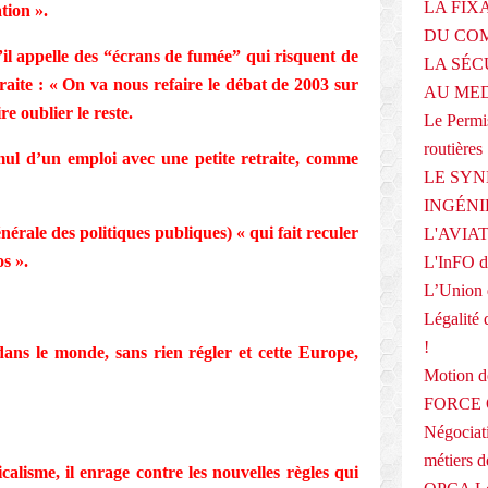
LA FIX
tion ».
DU COM
u’il appelle des “écrans de fumée” qui risquent de
LA SÉC
traite : « On va nous refaire le débat de 2003 sur
AU ME
re oublier le reste.
Le Permis
routières
ul d’un emploi avec une petite retraite, comme
LE SYN
INGÉNI
nérale des politiques publiques) « qui fait reculer
L'AVIA
s ».
L'InFO de
L’Union 
Légalité 
!
dans le monde, sans rien régler et cette Europe,
Motion
FORCE O
Négociati
métiers 
lisme, il enrage contre les nouvelles règles qui