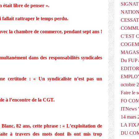
SIGNAT
 était libre de penser ».
NATIO
ui fallait rattraper le temps perdu.
CESSAT
COMMU
avec la chambre de commerce, pendant sept ans !
C’EST 
COGEMA
MAGAS
simultanément dans des responsabilités syndicales
Du FUP 
EDITOR
EMPLOY
une certitude : « Un syndicaliste n’est pas un
octobre 
Faire le
ule à l’encontre de la CGT.
FO COM
ITNews "
14 mars 
LA FIX
s Blanc, 82 ans, cette phrase : « L’exploitation de
DU COM
 faite à travers des mots dont ils ont mis trop