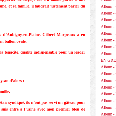
me, et sa famille, il faudrait justement parler du
Album - 
Album - 
Album -
Album - 
Album -
rs d’Aubigny-en-Plaine, Gilbert Marpeaux a en
Album - 
 un ballon ovale.
Album - D
 la ténacité, qualité indispensable pour un leader
Album 
EN GR
Album -
Album -
Album - 
ysan d’alors :
Album - j
amille.
Album - 
Album -
étais syndiqué, ils n’ont pas servi un gâteau pour
Album - 
e suis entré à l’usine avec mon premier bleu de
Album - 