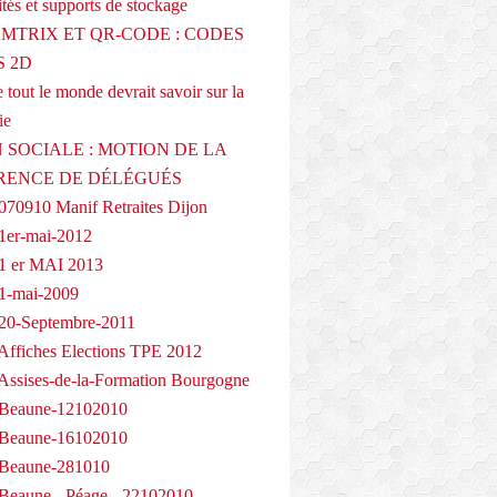
tés et supports de stockage
AMTRIX ET QR-CODE : CODES
 2D
 tout le monde devrait savoir sur la
ie
 SOCIALE : MOTION DE LA
RENCE DE DÉLÉGUÉS
070910 Manif Retraites Dijon
1er-mai-2012
1 er MAI 2013
1-mai-2009
20-Septembre-2011
Affiches Elections TPE 2012
Assises-de-la-Formation Bourgogne
 Beaune-12102010
 Beaune-16102010
 Beaune-281010
Beaune - Péage - 22102010