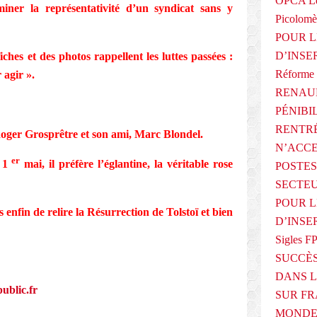
OPCA Le
miner la représentativité d’un syndicat sans y
Picolomè
POUR L
D’INSE
iches et des photos rappellent les luttes passées :
Réforme 
 agir ».
RENAUL
PÉNIBI
RENTRÉ
Roger Grosprêtre et son ami, Marc Blondel.
N’ACCE
er
u 1
mai, il préfère l’églantine, la véritable rose
POSTES
SECTEU
POUR L
s enfin de relire la Résurrection de Tolstoï et bien
D’INSE
Sigles F
SUCCÈS
DANS L
public.fr
SUR FR
MONDE 