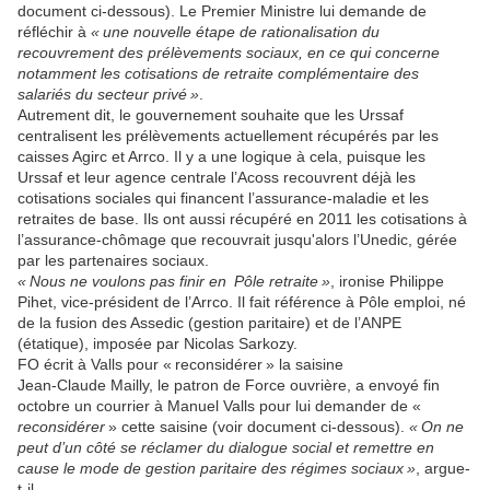
document ci-dessous). Le Premier Ministre lui demande de
réfléchir à
« une nouvelle étape de rationalisation du
recouvrement des prélèvements sociaux, en ce qui concerne
notamment les cotisations de retraite complémentaire des
salariés du secteur privé »
.
Autrement dit, le gouvernement souhaite que les Urssaf
centralisent les prélèvements actuellement récupérés par les
caisses Agirc et Arrco. Il y a une logique à cela, puisque les
Urssaf et leur agence centrale l’Acoss recouvrent déjà les
cotisations sociales qui financent l’assurance-maladie et les
retraites de base. Ils ont aussi récupéré en 2011 les cotisations à
l’assurance-chômage que recouvrait jusqu'alors l’Unedic, gérée
par les partenaires sociaux.
« Nous ne voulons pas finir en
Pôle retraite »
, ironise Philippe
Pihet, vice-président de l’Arrco. Il fait référence à Pôle emploi, né
de la fusion des Assedic (gestion paritaire) et de l’ANPE
(étatique), imposée par Nicolas Sarkozy.
FO écrit à Valls pour « reconsidérer » la saisine
Jean-Claude Mailly, le patron de Force ouvrière, a envoyé fin
octobre un courrier à Manuel Valls pour lui demander de «
reconsidérer
» cette saisine (voir document ci-dessous).
« On ne
peut d’un côté se réclamer du dialogue social et remettre en
cause le mode de gestion paritaire des régimes sociaux »
, argue-
t-il.