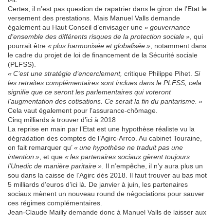
Certes, il n’est pas question de rapatrier dans le giron de l’Etat le
versement des prestations. Mais Manuel Valls demande
également au Haut Conseil d’envisager une
« gouvernance
d’ensemble des différents risques de la protection sociale »
, qui
pourrait être
« plus harmonisée et globalisée »
, notamment dans
le cadre du projet de loi de financement de la Sécurité sociale
(PLFSS).
« C’est une stratégie d’encerclement,
critique Philippe Pihet.
Si
les retraites complémentaires sont inclues dans le PLFSS, cela
signifie que ce seront les parlementaires qui voteront
l’augmentation des cotisations. Ce serait la fin du paritarisme. »
Cela vaut également pour l’assurance-chômage.
Cinq milliards à trouver d’ici à 2018
La reprise en main par l’Etat est une hypothèse réaliste vu la
dégradation des comptes de l’Agirc-Arrco. Au cabinet Touraine,
on fait remarquer qu’
« une hypothèse ne traduit pas une
intention »
, et que
« les partenaires sociaux gèrent toujours
l’Unedic de manière paritaire »
. Il n’empêche, il n’y aura plus un
sou dans la caisse de l’Agirc dès 2018. Il faut trouver au bas mot
5 milliards d’euros d’ici là. De janvier à juin, les partenaires
sociaux mènent un nouveau round de négociations pour sauver
ces régimes complémentaires.
Jean-Claude Mailly demande donc à Manuel Valls de laisser aux