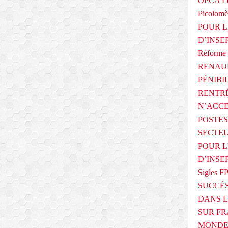
OPCA Le
Picolomè
POUR L
D’INSE
Réforme 
RENAUL
PÉNIBI
RENTRÉ
N’ACCE
POSTES
SECTEU
POUR L
D’INSE
Sigles F
SUCCÈS
DANS L
SUR FR
MONDE 