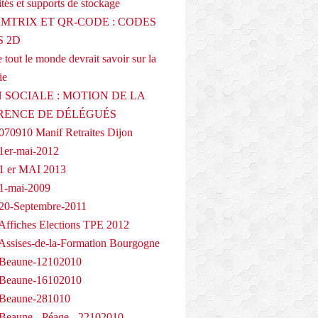
tés et supports de stockage
AMTRIX ET QR-CODE : CODES
 2D
 tout le monde devrait savoir sur la
ie
 SOCIALE : MOTION DE LA
RENCE DE DÉLÉGUÉS
070910 Manif Retraites Dijon
1er-mai-2012
1 er MAI 2013
1-mai-2009
20-Septembre-2011
Affiches Elections TPE 2012
Assises-de-la-Formation Bourgogne
 Beaune-12102010
 Beaune-16102010
 Beaune-281010
Beaune - Péage - 22102010