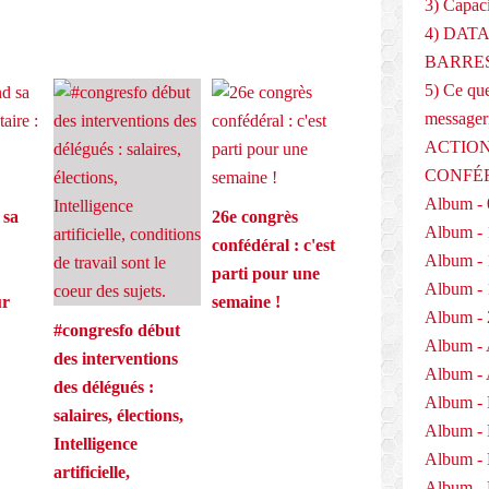
3) Capaci
4) DAT
BARRES
5) Ce que
messager
ACTION
CONFÉ
Album - 
 sa
26e congrès
Album - 
confédéral : c'est
Album - 
parti pour une
Album - 
ur
semaine !
Album - 
#congresfo début
Album - 
des interventions
Album - 
des délégués :
Album -
salaires, élections,
Album -
Intelligence
Album -
artificielle,
Album - 