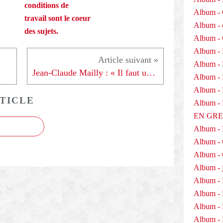
conditions de
Album - 
travail sont le coeur
Album - 
des sujets.
Album -
Album - 
Album -
Jean-Claude Mailly : « Il faut une conscience républicaine »
Album - 
Album - D
TICLE
Album 
EN GR
Album -
Album -
Album - 
Album - j
Album - 
Album -
Album - 
Album - 