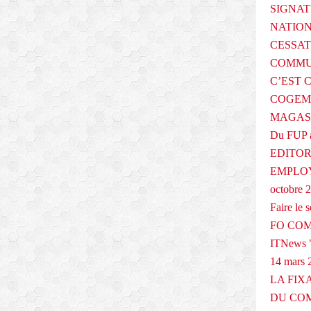
SIGNAT
NATIO
CESSAT
COMMU
C’EST 
COGEMA
MAGAS
Du FUP 
EDITOR
EMPLOY
octobre 
Faire le
FO COM
ITNews "
14 mars 
LA FIX
DU COM