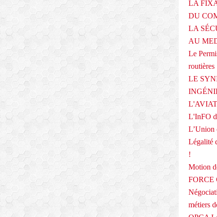
LA FIX
DU COM
LA SÉC
AU ME
Le Permis
routières
LE SYN
INGÉNI
L'AVIA
L'InFO de
L’Union 
Légalité 
!
Motion
FORCE O
Négociati
métiers 