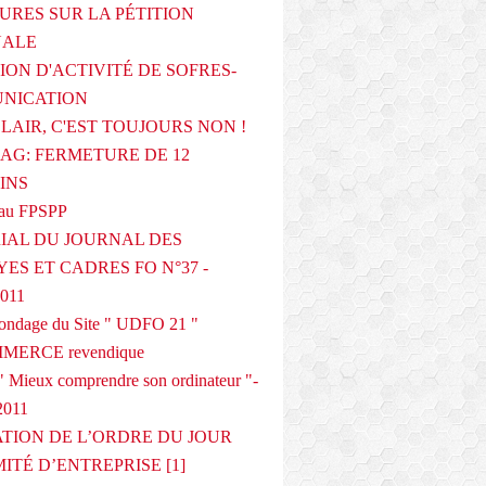
URES SUR LA PÉTITION
NALE
ION D'ACTIVITÉ DE SOFRES-
NICATION
CLAIR, C'EST TOUJOURS NON !
G: FERMETURE DE 12
INS
au FPSPP
IAL DU JOURNAL DES
ES ET CADRES FO N°37 -
2011
 sondage du Site " UDFO 21 "
MERCE revendique
 Mieux comprendre son ordinateur "-
2011
ATION DE L’ORDRE DU JOUR
ITÉ D’ENTREPRISE [1]