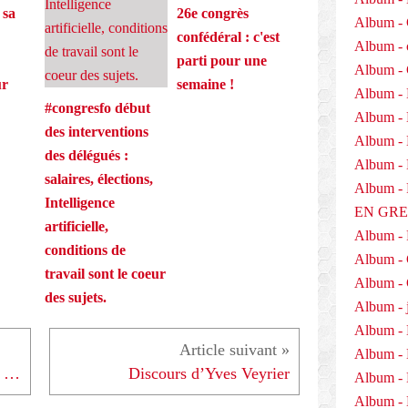
e
 sa
26e congrès
c
Album - 
confédéral : c'est
t
Album - 
e
parti pour une
Album -
u
ur
semaine !
r
Album - 
#congresfo début
d
Album -
e
des interventions
Album - 
l
des délégués :
Album - D
'
salaires, élections,
i
Album 
n
Intelligence
EN GR
t
artificielle,
Album -
é
conditions de
r
Album -
travail sont le coeur
i
Album - 
m
des sujets.
Album - j
:
A
Album - 
d
Album -
e
Conforama : FO exige le retrait du plan social
Discours d’Yves Veyrier
Album - 
c
Album - 
c