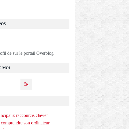
POS
rofil de
sur le portail Overblog
Z-MOI
rale dans le secteur de l'intérim : un enjeu pour tous ! | F
incipaux raccourcis clavier
 comprendre son ordinateur