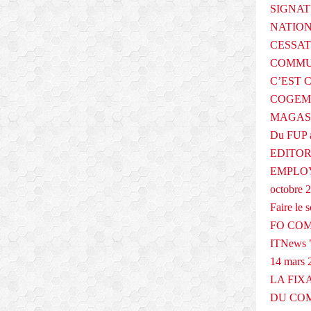
é
SIGNAT
q
NATIO
u
CESSAT
i
p
COMMU
e
C’EST 
s
COGEMA
m
i
MAGAS
l
Du FUP 
i
EDITOR
t
a
EMPLOY
n
octobre 
t
Faire le
e
FO COM
s
F
ITNews "
O
14 mars 
I
LA FIX
n
t
DU COM
é