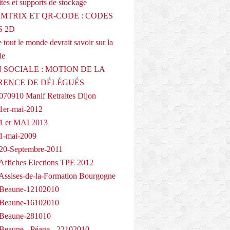
tés et supports de stockage
AMTRIX ET QR-CODE : CODES
 2D
 tout le monde devrait savoir sur la
ie
 SOCIALE : MOTION DE LA
RENCE DE DÉLÉGUÉS
070910 Manif Retraites Dijon
1er-mai-2012
1 er MAI 2013
1-mai-2009
20-Septembre-2011
Affiches Elections TPE 2012
Assises-de-la-Formation Bourgogne
 Beaune-12102010
 Beaune-16102010
 Beaune-281010
Beaune - Péage - 22102010