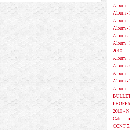
o
Album - 
-
Album - 
M
Album - 
a
n
Album - 
p
Album - 
o
Album 
w
e
2010
r
Album - P
-
Album - 
R
Album -
a
n
Album -
d
Album - 
s
BULLET
t
a
PROFESS
d
2010 - N
L
Calcul Jo
e
s
CCNT 5