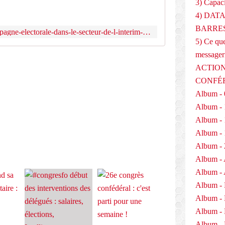
3) Capaci
p
a
4) DAT
g
BARRES
https://www.force-ouvriere.fr/campagne-electorale-dans-le-secteur-de-l-interim-un-enjeu-pour
n
5) Ce que
e
messager
é
l
ACTION
e
E
CONFÉ
c
Album - 
t
o
Album - 
r
Album - 
a
Album - 
l
e
Album - 
d
Album - 
a
Album - 
n
Album -
s
l
Album -
e
Album -
s
Album - 