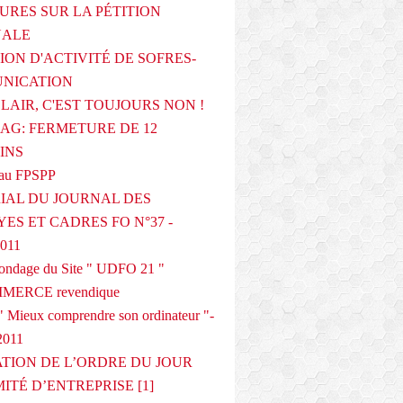
URES SUR LA PÉTITION
NALE
ION D'ACTIVITÉ DE SOFRES-
NICATION
CLAIR, C'EST TOUJOURS NON !
G: FERMETURE DE 12
INS
au FPSPP
IAL DU JOURNAL DES
ES ET CADRES FO N°37 -
2011
 sondage du Site " UDFO 21 "
MERCE revendique
 Mieux comprendre son ordinateur "-
2011
ATION DE L’ORDRE DU JOUR
ITÉ D’ENTREPRISE [1]