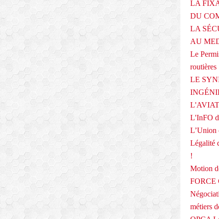
LA FIX
r
DU COM
i
m
LA SÉC
s
AU ME
o
Le Permis
n
routières
t
a
LE SYN
c
INGÉNI
t
L'AVIA
u
e
L'InFO de
l
L’Union 
l
Légalité 
e
m
!
e
Motion
n
FORCE O
t
Négociati
e
n
métiers 
p