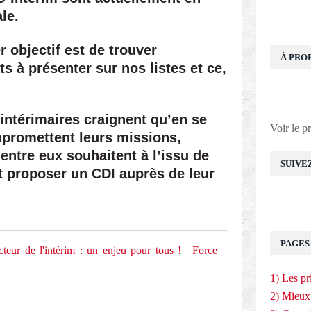
le.
r objectif est de trouver
À PRO
 à présenter sur nos listes et ce,
 intérimaires craignent qu’en se
Voir le p
mpromettent leurs missions,
entre eux souhaitent à l’issu de
SUIVE
it proposer un CDI auprès de leur
PAGES
Campagne électo
C
1) Les pr
a
2) Mieux
m