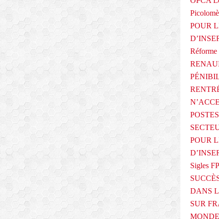
OPCA Le
l
Picolomè
e
i
POUR L
n
D’INSE
e
Réforme 
c
a
RENAUL
m
PÉNIBI
p
RENTRÉ
a
N’ACCE
g
n
POSTES
e
SECTEU
é
POUR L
l
e
D’INSE
c
Sigles F
t
SUCCÈS
o
r
DANS L
a
SUR FR
l
MONDE 