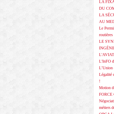
LA FIX
DU COM
LA SÉC
AU ME
Le Permis
routières
LE SYN
INGÉNI
L'AVIA
L'InFO de
L’Union 
Légalité 
!
Motion
FORCE O
Négociati
métiers 