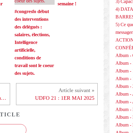
3) Capaci
ur
semaine !
4) DAT
#congresfo début
BARRES
des interventions
5) Ce que
des délégués :
messager
salaires, élections,
ACTION
Intelligence
CONFÉ
artificielle,
Album - 
conditions de
Album - 
travail sont le coeur
Album - 
des sujets.
Album - 
Album - 
Album - 
Réchauffement climatique : pour FO, rien ne remplacera le business de la neige
UDFO 21 : 1ER MAI 2025
Album - 
Album -
TICLE
Album -
Album -
Album - 