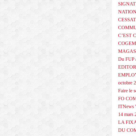
SIGNAT
NATIO
CESSAT
COMMU
C’EST 
COGEMA
MAGAS
Du FUP 
EDITOR
EMPLOY
octobre 
Faire le
FO COM
ITNews "
14 mars 
LA FIX
DU COM