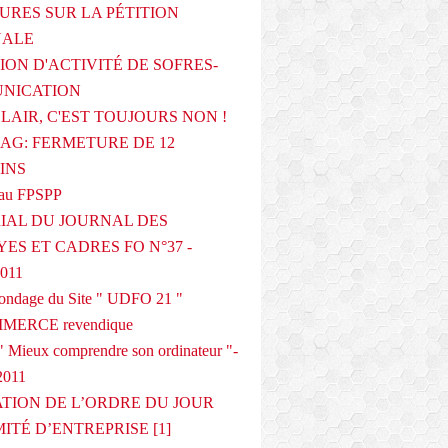
URES SUR LA PÉTITION
NALE
ION D'ACTIVITÉ DE SOFRES-
NICATION
CLAIR, C'EST TOUJOURS NON !
G: FERMETURE DE 12
INS
au FPSPP
IAL DU JOURNAL DES
ES ET CADRES FO N°37 -
2011
 sondage du Site " UDFO 21 "
MERCE revendique
 Mieux comprendre son ordinateur "-
2011
ATION DE L’ORDRE DU JOUR
ITÉ D’ENTREPRISE [1]