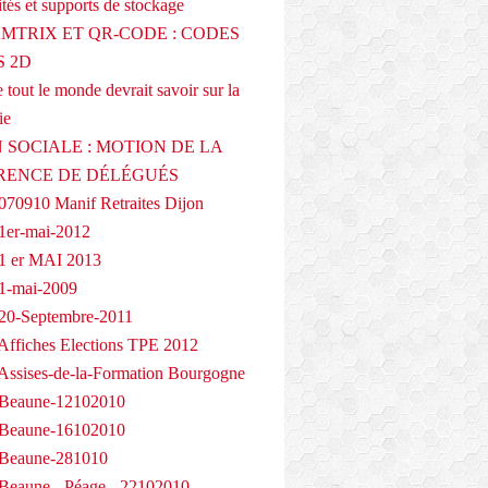
tés et supports de stockage
AMTRIX ET QR-CODE : CODES
 2D
 tout le monde devrait savoir sur la
ie
 SOCIALE : MOTION DE LA
RENCE DE DÉLÉGUÉS
070910 Manif Retraites Dijon
1er-mai-2012
1 er MAI 2013
1-mai-2009
20-Septembre-2011
Affiches Elections TPE 2012
Assises-de-la-Formation Bourgogne
 Beaune-12102010
 Beaune-16102010
 Beaune-281010
Beaune - Péage - 22102010