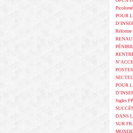
OPCA Le
Picolomè
POUR L
D’INSE
Réforme 
RENAUL
PÉNIBI
RENTRÉ
N’ACCE
POSTES
SECTEU
POUR L
D’INSE
Sigles F
SUCCÈS
DANS L
SUR FR
MONDE 