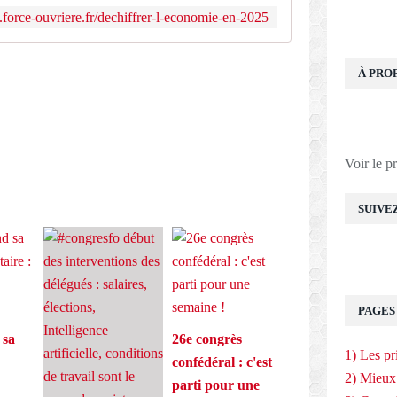
force-ouvriere.fr/dechiffrer-l-economie-en-2025
E
À PRO
Voir le p
SUIVE
PAGES
 sa
26e congrès
1) Les pr
confédéral : c'est
2) Mieux
parti pour une