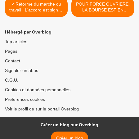
< Réforme du marché du
POUR FORCE OUVRIÈRE,
travail : L'accord est signé -
LA BOURSE EST EN
220108
BAISSE MAIS LES
SALAIRES DOIVENT
AUGMENTER ! - 230108 >
Hébergé par Overblog
Top articles
Pages
Contact
Signaler un abus
C.G.U.
Cookies et données personnelles
Préférences cookies
Voir le profil de sur le portail Overblog
Créer un blog sur Overblog
Créer un blog