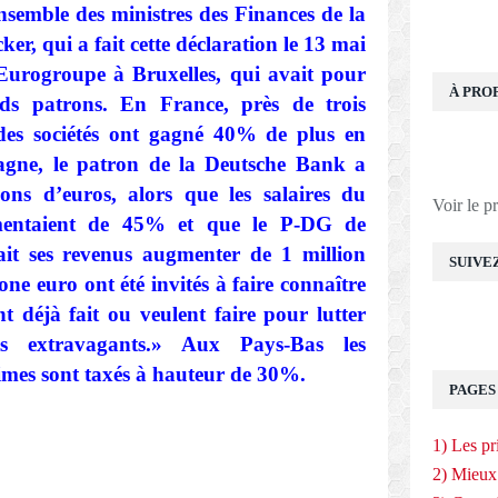
nsemble des ministres des Finances de la
r, qui a fait cette déclaration le 13 mai
’Eurogroupe à Bruxelles, qui avait pour
À PRO
nds patrons. En France, près de trois
des sociétés ont gagné 40% de plus en
gne, le patron de la Deutsche Bank a
ons d’euros, alors que les salaires du
Voir le p
gmentaient de 45% et que le P-DG de
it ses revenus augmenter de 1 million
SUIVE
one euro ont été invités à faire connaître
t déjà fait ou veulent faire pour lutter
s extravagants.» Aux Pays-Bas les
rimes sont taxés à hauteur de 30%.
PAGES
E
1) Les pr
2) Mieux