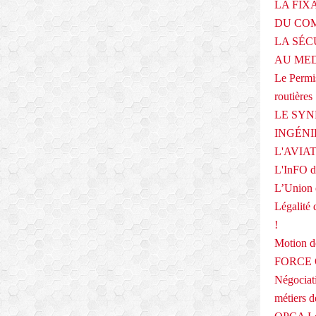
LA FIX
DU COM
LA SÉC
AU ME
Le Permis
routières
LE SYN
INGÉNI
L'AVIA
L'InFO de
L’Union 
Légalité 
!
Motion
FORCE O
Négociati
métiers 