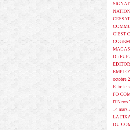
SIGNAT
NATIO
CESSAT
COMMU
C’EST 
COGEMA
MAGAS
Du FUP 
EDITOR
EMPLOY
octobre 
Faire le
FO COM
ITNews "
14 mars 
LA FIX
DU COM