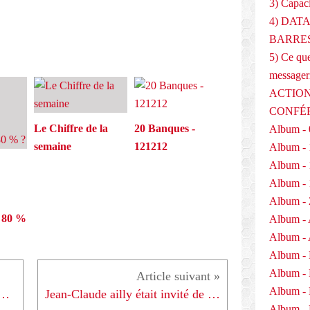
3) Capaci
4) DAT
BARRES
5) Ce que
messager
ACTION
CONFÉ
Le Chiffre de la
20 Banques -
Album - 
semaine
121212
Album - 
Album - 
Album - 
Album - 
à 80 %
Album - 
Album - 
Album -
Album -
Album -
OUR LA DEFENSE DES RETRAITES - 220508
Jean-Claude ailly était invité de Nicolas Demorand - 230508
Album - 