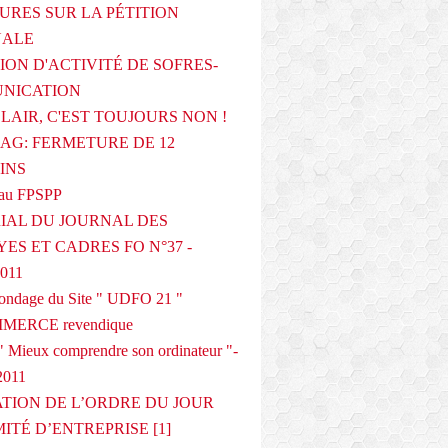
URES SUR LA PÉTITION
NALE
ION D'ACTIVITÉ DE SOFRES-
NICATION
CLAIR, C'EST TOUJOURS NON !
G: FERMETURE DE 12
INS
au FPSPP
IAL DU JOURNAL DES
ES ET CADRES FO N°37 -
2011
 sondage du Site " UDFO 21 "
MERCE revendique
 Mieux comprendre son ordinateur "-
2011
ATION DE L’ORDRE DU JOUR
ITÉ D’ENTREPRISE [1]