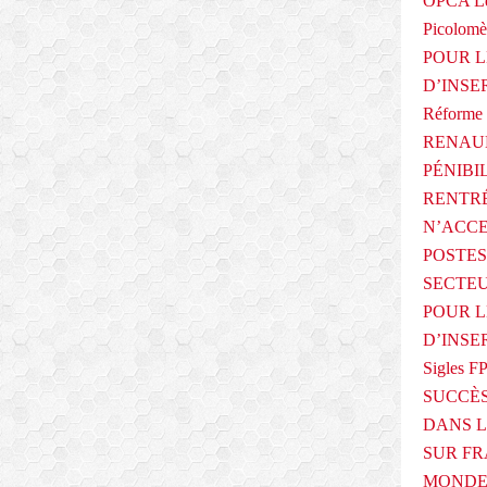
OPCA Le
Picolomè
POUR L
D’INSE
Réforme 
RENAUL
PÉNIBI
RENTRÉ
N’ACCE
POSTES
SECTEU
POUR L
D’INSE
Sigles F
SUCCÈS
DANS L
SUR FR
MONDE 