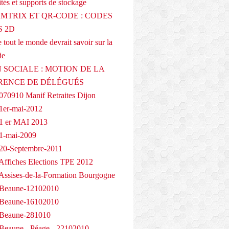
tés et supports de stockage
AMTRIX ET QR-CODE : CODES
 2D
 tout le monde devrait savoir sur la
ie
 SOCIALE : MOTION DE LA
RENCE DE DÉLÉGUÉS
070910 Manif Retraites Dijon
1er-mai-2012
1 er MAI 2013
1-mai-2009
20-Septembre-2011
Affiches Elections TPE 2012
Assises-de-la-Formation Bourgogne
 Beaune-12102010
 Beaune-16102010
 Beaune-281010
Beaune - Péage - 22102010