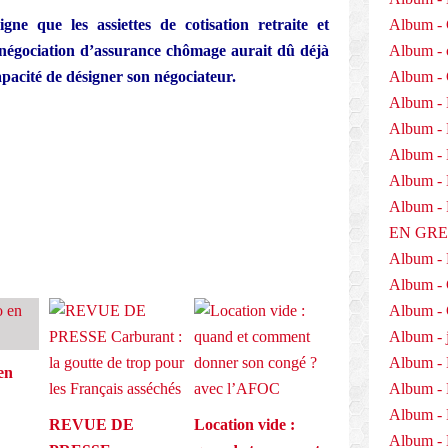
gne que les assiettes de cotisation retraite et
Album - 
 négociation d’assurance chômage aurait dû déjà
Album - 
pacité de désigner son négociateur.
Album -
Album - 
E
Album -
Album - 
Album - D
Album 
EN GR
Album -
Album -
Album - 
Album - j
Album - 
en
Album -
Album - 
REVUE DE
Location vide :
Album - 