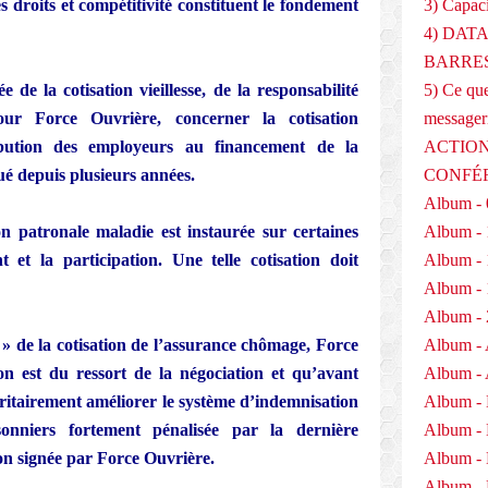
s droits et compétitivité constituent le fondement
3) Capaci
4) DAT
BARRES
de la cotisation vieillesse, de la responsabilité
5) Ce que
pour Force Ouvrière, concerner la cotisation
messager
ibution des employeurs au financement de la
ACTION
nué depuis plusieurs années.
CONFÉ
Album - 
n patronale maladie est instaurée sur certaines
Album - 
 et la participation. Une telle cotisation doit
Album - 
Album - 
Album - 
e » de la cotisation de l’assurance chômage, Force
Album - 
on est du ressort de la négociation et qu’avant
Album - 
ioritairement améliorer le système d’indemnisation
Album -
sonniers fortement pénalisée par la dernière
Album -
n signée par Force Ouvrière.
Album -
Album - 