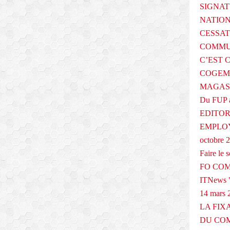
SIGNAT
NATIO
CESSAT
COMMU
C’EST 
COGEMA
MAGAS
Du FUP 
EDITOR
EMPLOY
octobre 
Faire le
FO COM
ITNews "
14 mars 
LA FIX
DU COM