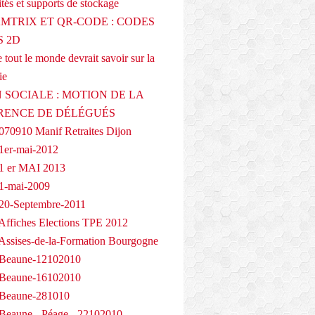
tés et supports de stockage
AMTRIX ET QR-CODE : CODES
 2D
 tout le monde devrait savoir sur la
ie
 SOCIALE : MOTION DE LA
RENCE DE DÉLÉGUÉS
070910 Manif Retraites Dijon
1er-mai-2012
1 er MAI 2013
1-mai-2009
20-Septembre-2011
Affiches Elections TPE 2012
Assises-de-la-Formation Bourgogne
 Beaune-12102010
 Beaune-16102010
 Beaune-281010
Beaune - Péage - 22102010