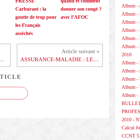
PRESSE
quand et comment
Album - 
Carburant : la
donner son congé ?
Album - 
goutte de trop pour
avec l’AFOC
Album - 
les Français
Album - 
asséchés
Album - 
Album 
2010
ER LA QUESTION DU POUVOIR D’ACHAT - 300708
ASSURANCE-MALADIE : LE PIRE EST ÉVITÉ - 010808
Album - P
Album - 
TICLE
Album -
Album -
Album - 
BULLET
PROFESS
2010 - N
Calcul Jo
CCNT 5