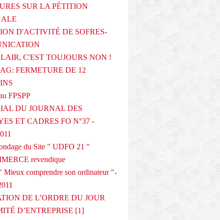
URES SUR LA PÉTITION
NALE
ION D'ACTIVITÉ DE SOFRES-
NICATION
CLAIR, C'EST TOUJOURS NON !
G: FERMETURE DE 12
INS
au FPSPP
IAL DU JOURNAL DES
ES ET CADRES FO N°37 -
2011
 sondage du Site " UDFO 21 "
MERCE revendique
 Mieux comprendre son ordinateur "-
2011
ATION DE L’ORDRE DU JOUR
ITÉ D’ENTREPRISE [1]