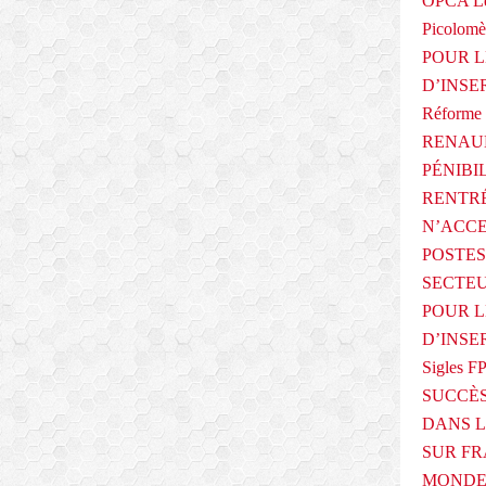
OPCA Le
Picolomè
POUR L
D’INSE
Réforme 
RENAUL
PÉNIBI
RENTRÉ
N’ACCE
POSTES
SECTEU
POUR L
D’INSE
Sigles F
SUCCÈS
DANS L
SUR FR
MONDE 