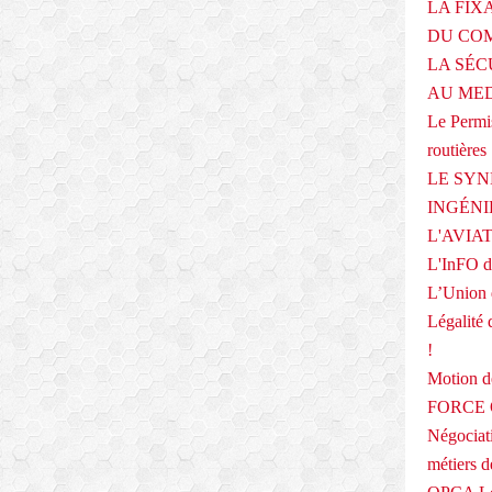
LA FIX
DU COM
LA SÉC
AU ME
Le Permis
routières
LE SYN
INGÉNI
L'AVIA
L'InFO de
L’Union 
Légalité 
!
Motion
FORCE O
Négociati
métiers 