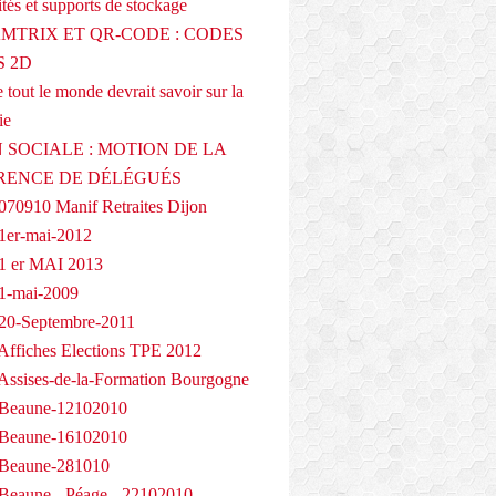
tés et supports de stockage
AMTRIX ET QR-CODE : CODES
 2D
 tout le monde devrait savoir sur la
ie
 SOCIALE : MOTION DE LA
RENCE DE DÉLÉGUÉS
070910 Manif Retraites Dijon
1er-mai-2012
1 er MAI 2013
1-mai-2009
20-Septembre-2011
Affiches Elections TPE 2012
Assises-de-la-Formation Bourgogne
 Beaune-12102010
 Beaune-16102010
 Beaune-281010
Beaune - Péage - 22102010