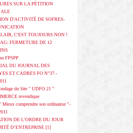
URES SUR LA PÉTITION
NALE
ION D'ACTIVITÉ DE SOFRES-
NICATION
CLAIR, C'EST TOUJOURS NON !
G: FERMETURE DE 12
INS
au FPSPP
IAL DU JOURNAL DES
ES ET CADRES FO N°37 -
2011
 sondage du Site " UDFO 21 "
MERCE revendique
 Mieux comprendre son ordinateur "-
2011
ATION DE L’ORDRE DU JOUR
ITÉ D’ENTREPRISE [1]