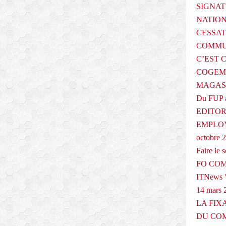
SIGNAT
NATIO
CESSAT
COMMU
C’EST 
COGEMA
MAGAS
Du FUP 
EDITOR
EMPLOY
octobre 
Faire le
FO COM
ITNews "
14 mars 
LA FIX
DU COM