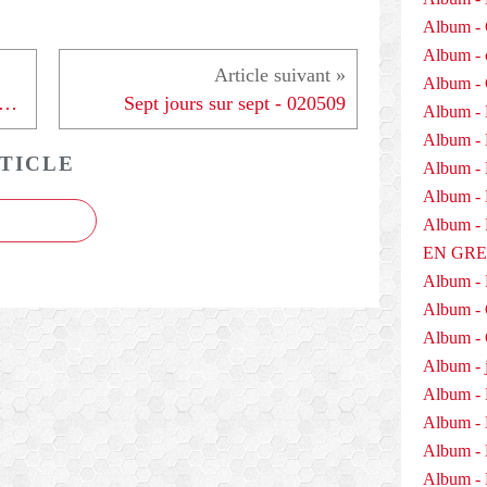
Album - 
Album - 
Album -
ail le dimanche : entêtement du gouvernement "- 300409
Sept jours sur sept - 020509
Album - 
Album -
TICLE
Album - 
Album - D
Album 
EN GR
Album -
Album -
Album - 
Album - j
Album - 
Album -
Album - 
Album - 