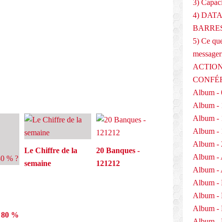
3) Capaci
4) DAT
E
BARRES
5) Ce que
messager
ACTION
CONFÉ
Album - 
Album - 
Album - 
Album - 
Album - 
Le Chiffre de la
20 Banques -
Album - 
semaine
121212
Album - 
Album -
Album -
Album -
à 80 %
Album - 