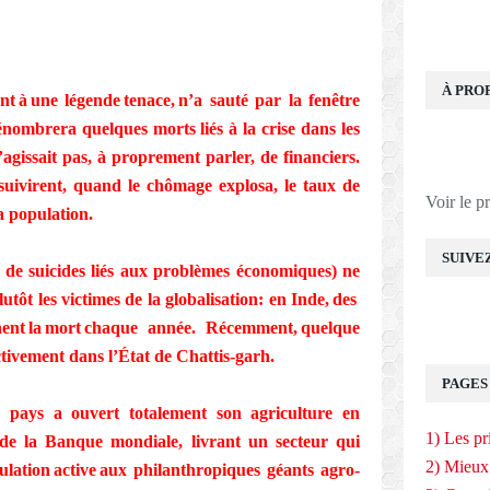
À PRO
t à une légende tenace, n’a sauté par la fenêtre
nombrera quelques morts liés à la crise dans les
s’agissait pas, à proprement parler, de financiers.
suivirent, quand le chômage explosa, le taux de
Voir le p
a population.
SUIVE
s de suicides liés aux problèmes économiques) ne
utôt les victimes de la globalisation: en Inde, des
onnent la mort chaque année. Récemment, quelque
ectivement dans l’État de Chattis-garh.
PAGES
 pays a ouvert totalement son agriculture en
1) Les pr
 de la Banque mondiale, livrant un secteur qui
2) Mieux
ulation active aux philanthropiques géants agro-