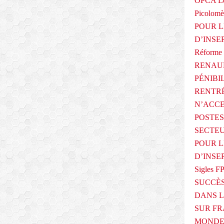
OPCA Le
Picolomè
POUR L
D’INSE
Réforme 
RENAUL
PÉNIBI
RENTRÉ
N’ACCE
POSTES
SECTEU
POUR L
D’INSE
Sigles F
SUCCÈS
DANS L
SUR FR
MONDE 