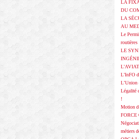
LA FIX
DU COM
LA SÉC
AU ME
Le Permis
routières
LE SYN
INGÉNI
L'AVIA
L'InFO de
L’Union 
Légalité 
!
Motion
FORCE O
Négociati
métiers 