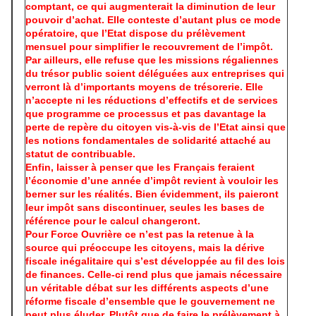
comptant, ce qui augmenterait la diminution de leur
pouvoir d’achat. Elle conteste d’autant plus ce mode
opératoire, que l’Etat dispose du prélèvement
mensuel pour simplifier le recouvrement de l’impôt.
Par ailleurs, elle refuse que les missions régaliennes
du trésor public soient déléguées aux entreprises qui
verront là d’importants moyens de trésorerie. Elle
n’accepte ni les réductions d’effectifs et de services
que programme ce processus et pas davantage la
perte de repère du citoyen vis-à-vis de l’Etat ainsi que
les notions fondamentales de solidarité attaché au
statut de contribuable.
Enfin, laisser à penser que les Français feraient
l’économie d’une année d’impôt revient à vouloir les
berner sur les réalités. Bien évidemment, ils paieront
leur impôt sans discontinuer, seules les bases de
référence pour le calcul changeront.
Pour Force Ouvrière ce n’est pas la retenue à la
source qui préoccupe les citoyens, mais la dérive
fiscale inégalitaire qui s’est développée au fil des lois
de finances. Celle-ci rend plus que jamais nécessaire
un véritable débat sur les différents aspects d’une
réforme fiscale d’ensemble que le gouvernement ne
peut plus éluder. Plutôt que de faire le prélèvement à