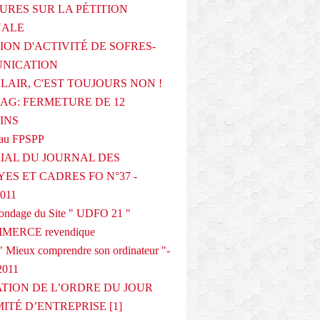
URES SUR LA PÉTITION
NALE
ION D'ACTIVITÉ DE SOFRES-
NICATION
CLAIR, C'EST TOUJOURS NON !
G: FERMETURE DE 12
INS
au FPSPP
IAL DU JOURNAL DES
ES ET CADRES FO N°37 -
2011
 sondage du Site " UDFO 21 "
MERCE revendique
 Mieux comprendre son ordinateur "-
2011
ATION DE L’ORDRE DU JOUR
ITÉ D’ENTREPRISE [1]