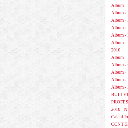
i
Album - 
n
Album - 
2
Album - 
0
Album - 
1
8
Album - 
s
Album 
e
2010
s
p
Album - P
r
Album - 
é
Album -
v
i
Album -
s
Album - 
i
BULLET
o
PROFESS
n
s
2010 - N
f
Calcul Jo
i
CCNT 5
n