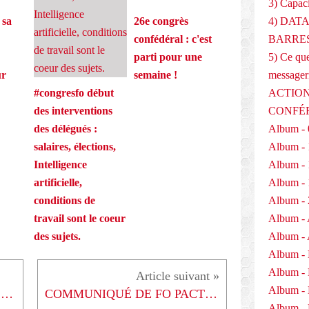
3) Capaci
a
4) DAT
 sa
26e congrès
i
r
BARRES
confédéral : c'est
e
5) Ce que
parti pour une
q
messager
ur
semaine !
u
i
ACTION
#congresfo début
g
CONFÉ
des interventions
è
Album - 
des délégués :
r
Album - 
salaires, élections,
e
l
Album - 
Intelligence
'
Album - 
artificielle,
A
Album - 
conditions de
s
s
Album - 
travail sont le coeur
u
Album - 
des sujets.
r
Album -
a
n
Album -
c
Album -
MOBILISATION DU 14 JUIN 2018
COMMUNIQUÉ DE FO PACTE : Un cheval de Troie truffé de cavaliers législatifs
e
Album - 