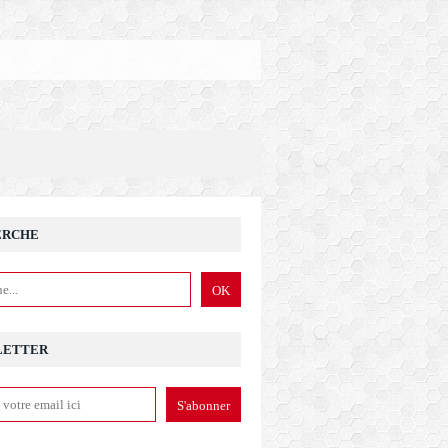
ERCHE
LETTER
'Unedic dans le vert en 2020... si l'Etat ne vient pas y pio