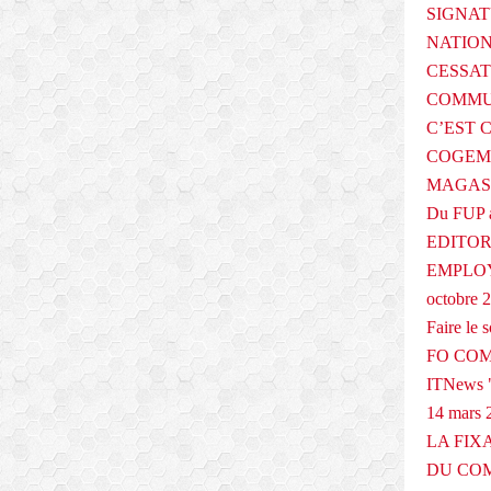
a
SIGNAT
n
NATIO
c
CESSAT
i
è
COMMU
r
C’EST 
e
COGEMA
s
MAGAS
à
l
Du FUP 
'
EDITOR
h
EMPLOY
o
r
octobre 
i
Faire le
z
FO COM
o
n
ITNews "
2
14 mars 
0
LA FIX
2
DU COM
1