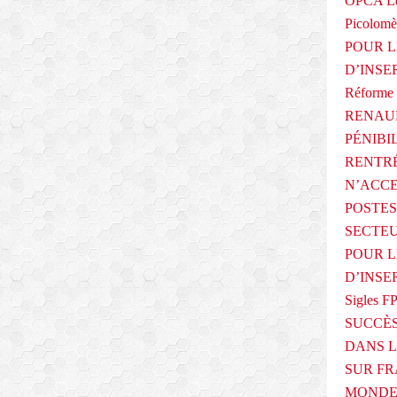
OPCA Le
e
Picolomè
n
POUR L
t
e
D’INSE
n
Réforme 
v
RENAUL
i
g
PÉNIBI
u
RENTRÉ
e
N’ACCE
u
r
POSTES
,
SECTEU
l
POUR L
e
D’INSE
r
é
Sigles F
g
SUCCÈS
i
DANS L
m
e
SUR FR
s
MONDE 