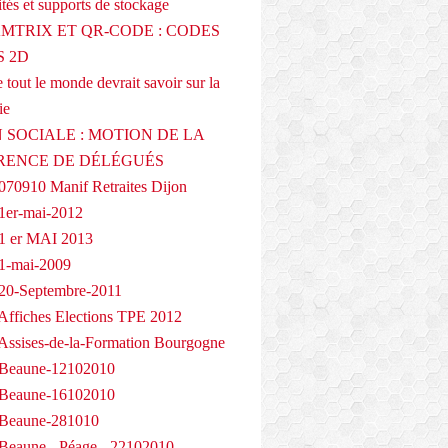
tés et supports de stockage
AMTRIX ET QR-CODE : CODES
 2D
 tout le monde devrait savoir sur la
ie
 SOCIALE : MOTION DE LA
RENCE DE DÉLÉGUÉS
070910 Manif Retraites Dijon
1er-mai-2012
1 er MAI 2013
1-mai-2009
20-Septembre-2011
Affiches Elections TPE 2012
Assises-de-la-Formation Bourgogne
 Beaune-12102010
 Beaune-16102010
 Beaune-281010
Beaune - Péage - 22102010