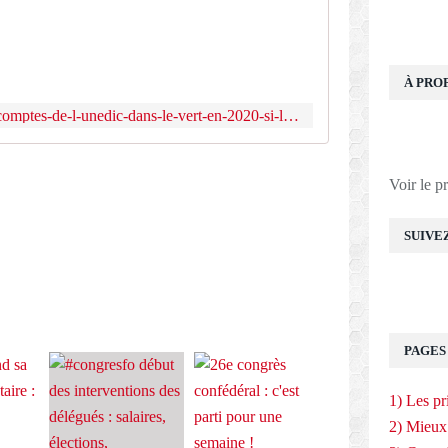
L
'
U
n
e
À PRO
d
https://www.force-ouvriere.fr/les-comptes-de-l-unedic-dans-le-vert-en-2020-si-l-etat-ne-vient
i
c
,
E
o
Voir le p
r
g
SUIVE
a
n
i
s
m
e
PAGES
p
a
1) Les pr
r
i
2) Mieux
t