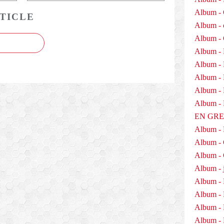
c
Album - 
h
TICLE
ô
Album - 
m
Album -
a
Album - 
g
e
Album -
,
Album - 
a
Album - D
p
r
Album 
é
EN GR
s
Album -
e
Album -
n
t
Album - 
é
Album - j
l
Album - 
e
1
Album -
3
Album - 
j
Album - 
u