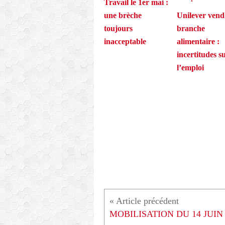
Travail le 1er mai :
une brèche
Unilever vend
toujours
branche
inacceptable
alimentaire :
incertitudes s
l’emploi