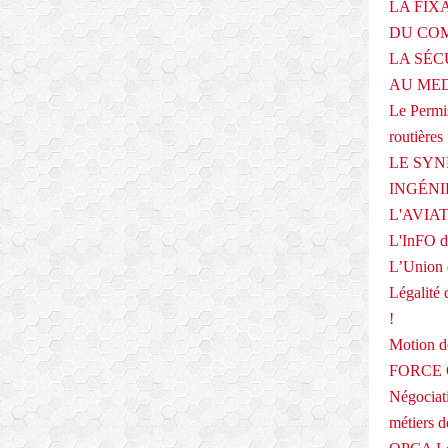
.
LA FIX
A
DU COM
v
LA SÉC
e
c
AU ME
l
Le Permis
e
routières
s
r
LE SYN
è
INGÉNI
g
L'AVIA
l
L'InFO de
e
s
L’Union 
a
Légalité 
c
!
t
u
Motion
e
FORCE O
l
Négociati
l
e
métiers 
m