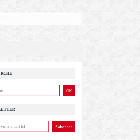
ERCHE
LETTER
ole : pourquoi FO dit oui à l'inclusion mais non à l'inclusi