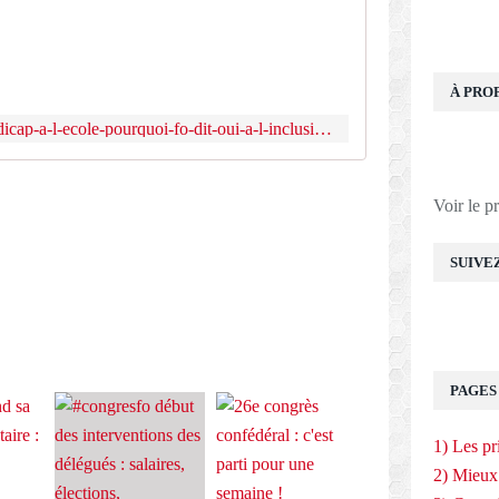
L
e
2
8
m
À PRO
a
https://www.force-ouvriere.fr/handicap-a-l-ecole-pourquoi-fo-dit-oui-a-l-inclusion-mais-non-a-l-inclusion
r
s
d
E
e
Voir le p
r
n
SUIVE
i
e
r
,
l
a
PAGES
c
o
1) Les pr
n
f
2) Mieux
é