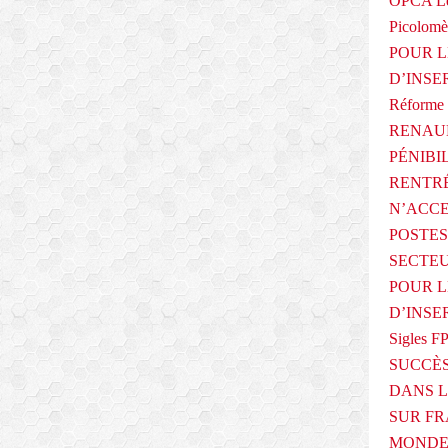
OPCA Le
n
Picolomè
e
POUR L
l
l
D’INSE
e
Réforme 
)
RENAUL
a
d
PÉNIBI
r
RENTRÉ
e
N’ACCE
s
s
POSTES
é
SECTEU
u
POUR L
n
D’INSE
t
a
Sigles F
b
SUCCÈS
l
DANS L
e
a
SUR FR
u
MONDE 