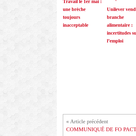
Travail le 1er mai :
une brèche
Unilever vend
toujours
branche
inacceptable
alimentaire :
incertitudes s
l’emploi