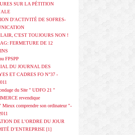
URES SUR LA PÉTITION
NALE
ION D'ACTIVITÉ DE SOFRES-
NICATION
CLAIR, C'EST TOUJOURS NON !
G: FERMETURE DE 12
INS
au FPSPP
IAL DU JOURNAL DES
ES ET CADRES FO N°37 -
2011
 sondage du Site " UDFO 21 "
MERCE revendique
 Mieux comprendre son ordinateur "-
2011
ATION DE L’ORDRE DU JOUR
ITÉ D’ENTREPRISE [1]