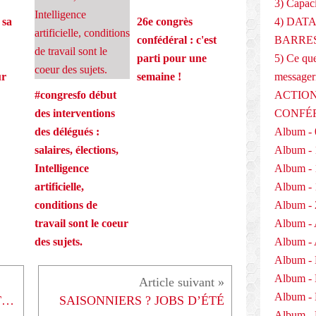
3) Capaci
r
4) DAT
 sa
26e congrès
e
n
BARRES
confédéral : c'est
c
5) Ce que
parti pour une
e
messager
ur
semaine !
s
u
ACTION
#congresfo début
r
CONFÉ
des interventions
l
Album - 
des délégués :
'
Album - 
salaires, élections,
i
n
Album - 
Intelligence
c
Album - 
artificielle,
l
Album - 
conditions de
u
s
Album - 
travail sont le coeur
i
Album - 
des sujets.
o
Album -
n
s
Album -
c
Album -
COMMUNIQUÉ DE FO PACTE : Un cheval de Troie truffé de cavaliers législatifs
SAISONNIERS ? JOBS D’ÉTÉ
o
Album - 