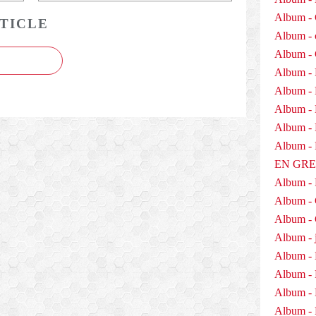
l
Album - 
a
TICLE
i
Album - 
r
Album -
e
Album - 
d
e
Album -
s
Album - 
e
Album - D
n
f
Album 
a
EN GR
n
Album -
t
Album -
s
h
Album - 
a
Album - j
n
Album - 
d
i
Album -
c
Album - 
a
Album - 
p