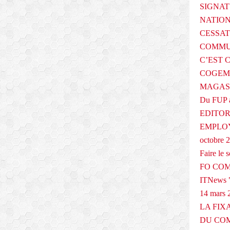
P
SIGNAT
F
NATIO
O
CESSAT
(
e
COMMU
n
C’EST 
s
COGEMA
e
MAGAS
i
g
Du FUP 
n
EDITOR
e
EMPLOY
m
e
octobre 
n
Faire le
t
FO COM
,
c
ITNews "
u
14 mars 
l
LA FIX
t
DU COM
u