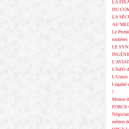
r
LA FIX
e
DU COM
e
LA SÉC
t
f
AU ME
o
Le Permis
r
routières
m
a
LE SYN
t
INGÉNI
i
L'AVIA
o
L'InFO de
n
p
L’Union 
r
Légalité 
o
!
f
e
Motion
s
FORCE O
s
Négociati
i
o
métiers 
n