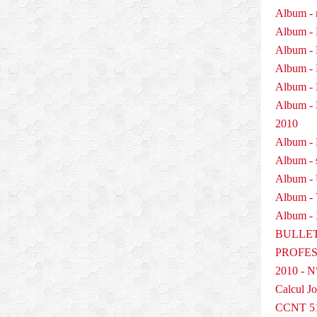
é
Album - 
s
Album - 
,
Album - 
o
Album - 
r
g
Album - 
a
Album 
n
2010
i
s
Album - P
é
Album - 
e
Album -
p
a
Album -
r
Album - 
l
BULLET
a
PROFESS
F
N
2010 - N
E
Calcul Jo
C
CCNT 5
F