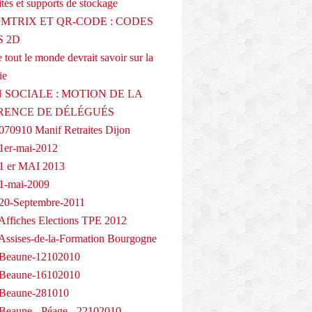
tés et supports de stockage
AMTRIX ET QR-CODE : CODES
 2D
 tout le monde devrait savoir sur la
ie
 SOCIALE : MOTION DE LA
RENCE DE DÉLÉGUÉS
070910 Manif Retraites Dijon
1er-mai-2012
1 er MAI 2013
1-mai-2009
20-Septembre-2011
Affiches Elections TPE 2012
Assises-de-la-Formation Bourgogne
 Beaune-12102010
 Beaune-16102010
 Beaune-281010
Beaune - Péage - 22102010