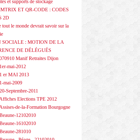
tés et supports de stockage
AMTRIX ET QR-CODE : CODES
 2D
 tout le monde devrait savoir sur la
ie
 SOCIALE : MOTION DE LA
RENCE DE DÉLÉGUÉS
070910 Manif Retraites Dijon
1er-mai-2012
1 er MAI 2013
1-mai-2009
20-Septembre-2011
Affiches Elections TPE 2012
Assises-de-la-Formation Bourgogne
 Beaune-12102010
 Beaune-16102010
 Beaune-281010
Beaune - Péage - 22102010