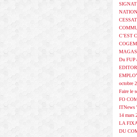
SIGNAT
NATIO
CESSAT
COMMU
C’EST 
COGEMA
MAGAS
Du FUP 
EDITOR
EMPLOY
octobre 
Faire le
FO COM
ITNews "
14 mars 
LA FIX
DU COM