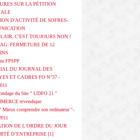
URES SUR LA PÉTITION
NALE
ION D'ACTIVITÉ DE SOFRES-
NICATION
CLAIR, C'EST TOUJOURS NON !
G: FERMETURE DE 12
INS
au FPSPP
IAL DU JOURNAL DES
ES ET CADRES FO N°37 -
2011
 sondage du Site " UDFO 21 "
MERCE revendique
 Mieux comprendre son ordinateur "-
2011
ATION DE L’ORDRE DU JOUR
ITÉ D’ENTREPRISE [1]