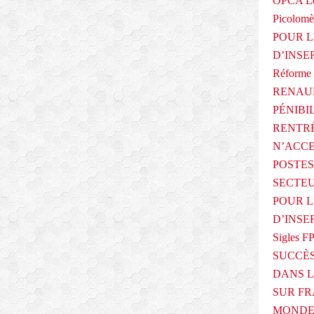
OPCA Le
Picolomè
POUR L
D’INSE
Réforme 
RENAUL
PÉNIBI
RENTRÉ
N’ACCE
POSTES
SECTEU
POUR L
D’INSE
Sigles F
SUCCÈS
DANS L
SUR FR
MONDE 