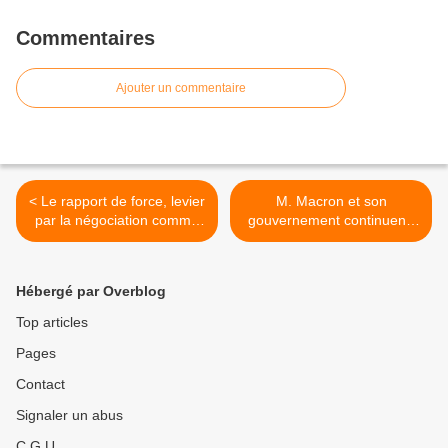
Commentaires
Ajouter un commentaire
< Le rapport de force, levier
M. Macron et son
par la négociation comme
gouvernement continuent,
par l’action, au service des
les retraités et les retraitées
revendications
aussi. Journée nationale de
manifestations
Hébergé par Overblog
décentralisées le jeudi 14
juin 2018 >
Top articles
Pages
Contact
Signaler un abus
C.G.U.