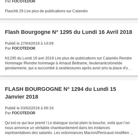
Par
FOCOTEDOR
Flaschb 29 Lire plus de publications sur Calaméo
Flash Bourgogne N° 1295 du Lundi 16 Avril 2018
Publié le 27/04/2018 à 14:09
Par
FOCOTEDOR
N1295 du Lundi 16 avri 2018 Lire plus de publications sur Calaméo Rendre
Hommage !Rendre hommage à Arnaud Beltrame, lieutenantcolonelde
gendarmerie, qui a succombé à sesblessures après avoir pris la place d'un
otagedurant l'attaque du Super U de Trèbes....
FLASH BOURGOGNE N° 1294 du Lundi 15
Janvier 2018
Publié le 03/02/2018 à 09:34
Par
FOCOTEDOR
Qu’est ce qui leur prend ! Le dialogue social plein la bouche, voilà que l’on
nous annonce un véritable chambardement dans les instances
représentatives des salariés. Les ordonnances Macron/Penicaud modifient
en profondeur le droit du Travail en général...