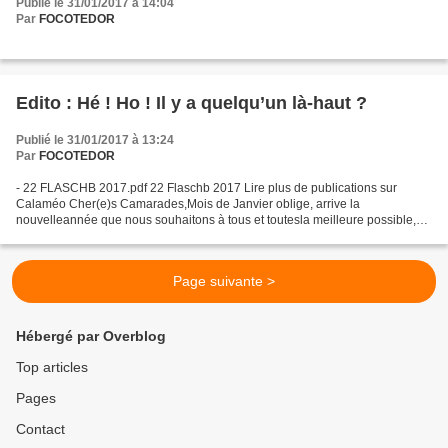
Publié le 31/01/2017 à 14:04
Par
FOCOTEDOR
Edito : Hé ! Ho ! Il y a quelqu’un là-haut ?
Publié le 31/01/2017 à 13:24
Par
FOCOTEDOR
- 22 FLASCHB 2017.pdf 22 Flaschb 2017 Lire plus de publications sur
Calaméo Cher(e)s Camarades,Mois de Janvier oblige, arrive la
nouvelleannée que nous souhaitons à tous et toutesla meilleure possible,
avec tous les voeuxqui vont avec, bien sûr. Et cela...
Page suivante >
Hébergé par Overblog
Top articles
Pages
Contact