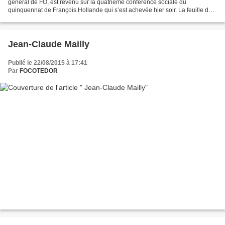
général de FO, est revenu sur la quatrième conférence sociale du
quinquennat de François Hollande qui s’est achevée hier soir. La feuille de
route des futures réformes, notamment à propos...
Jean-Claude Mailly
Publié le 22/08/2015 à 17:41
Par
FOCOTEDOR