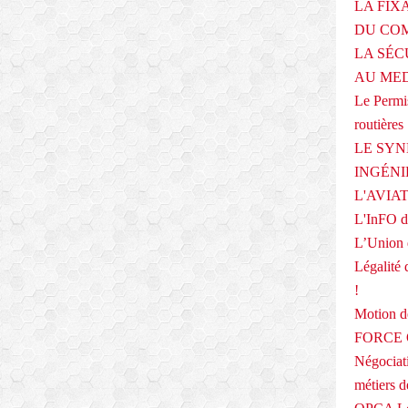
LA FIX
DU COM
LA SÉC
AU ME
Le Permis
routières
LE SYN
INGÉNI
L'AVIA
L'InFO de
L’Union 
Légalité 
!
Motion
FORCE O
Négociati
métiers 