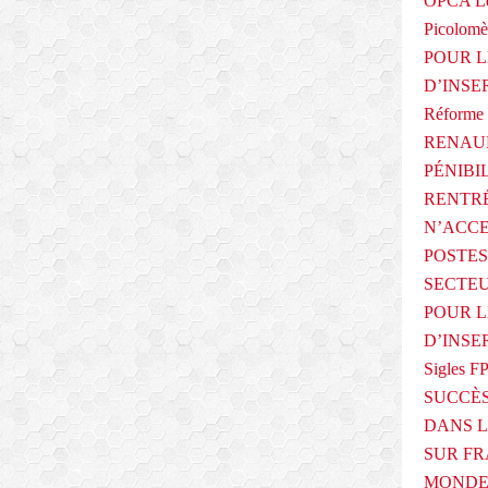
OPCA Le
Picolomè
POUR L
D’INSE
Réforme 
RENAUL
PÉNIBI
RENTRÉ
N’ACCE
POSTES
SECTEU
POUR L
D’INSE
Sigles F
SUCCÈS
DANS L
SUR FR
MONDE 