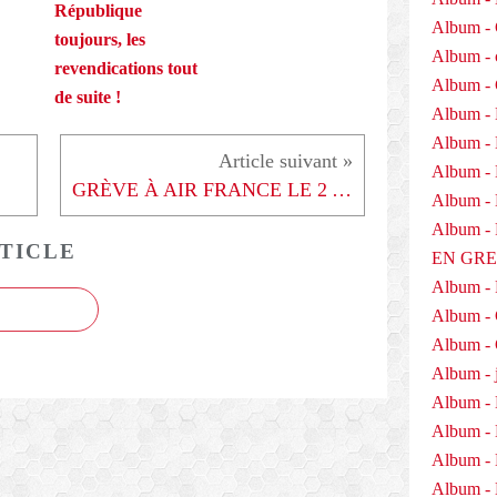
République
Album - 
toujours, les
Album - 
revendications tout
Album -
de suite !
Album - 
Album -
Album - 
GRÈVE À AIR FRANCE LE 2 AOÛT
Album - D
Album 
TICLE
EN GR
Album -
Album -
Album - 
Album - j
Album - 
Album -
Album - 
Album - 