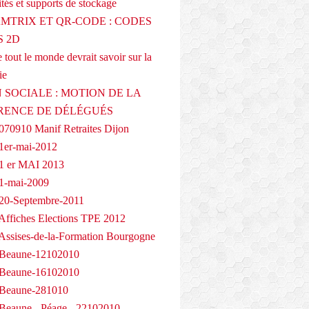
tés et supports de stockage
AMTRIX ET QR-CODE : CODES
 2D
 tout le monde devrait savoir sur la
ie
 SOCIALE : MOTION DE LA
RENCE DE DÉLÉGUÉS
070910 Manif Retraites Dijon
1er-mai-2012
1 er MAI 2013
1-mai-2009
20-Septembre-2011
Affiches Elections TPE 2012
Assises-de-la-Formation Bourgogne
 Beaune-12102010
 Beaune-16102010
 Beaune-281010
Beaune - Péage - 22102010