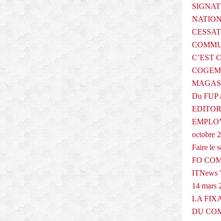
SIGNAT
NATIO
CESSAT
COMMU
C’EST 
COGEMA
MAGAS
Du FUP 
EDITOR
EMPLOY
octobre 
Faire le
FO COM
ITNews "
14 mars 
LA FIX
DU COM