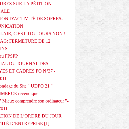
URES SUR LA PÉTITION
NALE
ION D'ACTIVITÉ DE SOFRES-
NICATION
CLAIR, C'EST TOUJOURS NON !
G: FERMETURE DE 12
INS
au FPSPP
IAL DU JOURNAL DES
ES ET CADRES FO N°37 -
2011
 sondage du Site " UDFO 21 "
MERCE revendique
 Mieux comprendre son ordinateur "-
2011
ATION DE L’ORDRE DU JOUR
ITÉ D’ENTREPRISE [1]