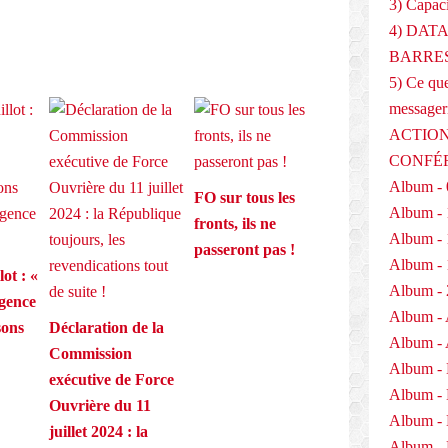
3) Capaci
4) DAT
BARRES
5) Ce que
messager
ACTION
CONFÉ
Album - 
FO sur tous les
Album - 
fronts, ils ne
Album - 
passeront pas !
Album - 
ot : «
Album - 
igence
Album - 
isons
Déclaration de la
Album - 
Commission
Album -
exécutive de Force
Album -
Ouvrière du 11
Album -
juillet 2024 : la
Album - 