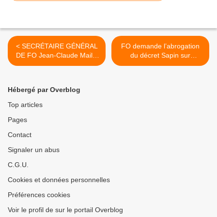
< SECRÉTAIRE GÉNÉRAL
FO demande l’abrogation
DE FO Jean-Claude Mailly
du décret Sapin sur
commente les résultats de
l’ouverture des magasins
la représentativité dans le
du Bricolage le dimanche >
secteur privé
Hébergé par Overblog
Top articles
Pages
Contact
Signaler un abus
C.G.U.
Cookies et données personnelles
Préférences cookies
Voir le profil de sur le portail Overblog