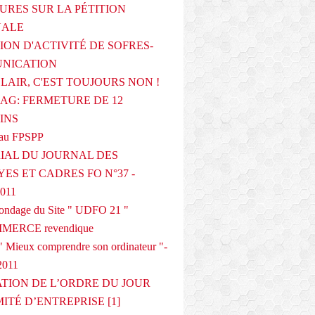
URES SUR LA PÉTITION
NALE
ION D'ACTIVITÉ DE SOFRES-
NICATION
CLAIR, C'EST TOUJOURS NON !
G: FERMETURE DE 12
INS
au FPSPP
IAL DU JOURNAL DES
ES ET CADRES FO N°37 -
2011
 sondage du Site " UDFO 21 "
MERCE revendique
 Mieux comprendre son ordinateur "-
2011
ATION DE L’ORDRE DU JOUR
ITÉ D’ENTREPRISE [1]