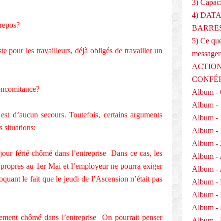
3) Capaci
4) DAT
e repos?
BARRES
5) Ce que
e pour les travailleurs, déjà obligés de travailler un
messager
ACTION
CONFÉ
concomitance?
Album - 
Album - 
 est d’aucun secours. Toutefois, certains arguments
Album - 
s situations:
Album - 
Album - 
jour férié chômé dans l’entreprise Dans ce cas, les
Album - 
s propres au 1er Mai et l’employeur ne pourra exiger
Album - 
oquant le fait que le jeudi de l’Ascension n’était pas
Album -
Album -
Album -
llement chômé dans l’entreprise On pourrait penser
Album - 