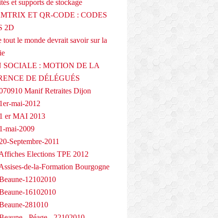
tés et supports de stockage
AMTRIX ET QR-CODE : CODES
 2D
 tout le monde devrait savoir sur la
ie
 SOCIALE : MOTION DE LA
RENCE DE DÉLÉGUÉS
070910 Manif Retraites Dijon
1er-mai-2012
1 er MAI 2013
1-mai-2009
20-Septembre-2011
Affiches Elections TPE 2012
Assises-de-la-Formation Bourgogne
 Beaune-12102010
 Beaune-16102010
 Beaune-281010
Beaune - Péage - 22102010