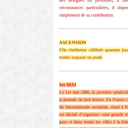
des délégués du personnel, à moi
circonstances particulières, il disp
simplement de sa contribution.
ASCENSION
Fête chrétienne célébrée quarante jou
tombe toujours un jeudi.
1er MAI
Le 1er mai 1886, la pression syndical
la journée de huit heures. En France c
IIe Internationale socialiste, réuni 
est décidé d’organiser «une grande ma
pays et dans toutes les villes à la fo