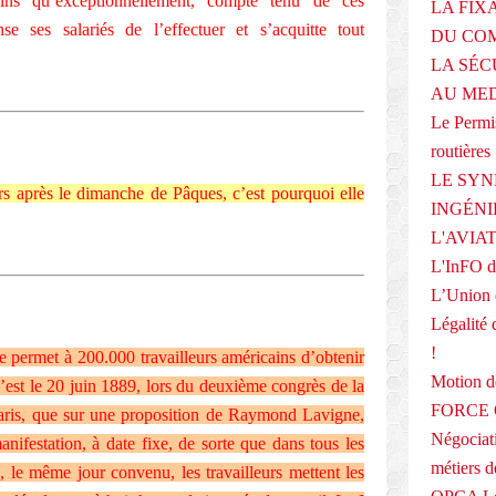
ns qu’exceptionnellement, compte tenu de ces
LA FIX
ense ses salariés de l’effectuer et s’acquitte tout
DU COM
LA SÉC
AU ME
Le Permis
routières
LE SYN
rs après le dimanche de Pâques, c’est pourquoi elle
INGÉNI
L'AVIA
L'InFO de
L’Union 
Légalité 
!
e permet à 200.000 travailleurs américains d’obtenir
Motion
’est le 20 juin 1889, lors du deuxième congrès de la
FORCE O
à Paris, que sur une proposition de Raymond Lavigne,
Négociati
nifestation, à date fixe, de sorte que dans tous les
métiers 
is, le même jour convenu, les travailleurs mettent les