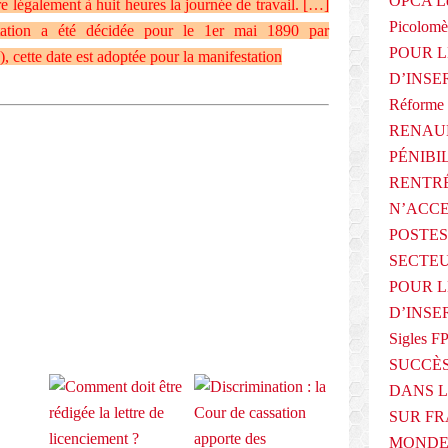
OPCA Le
 légalement à huit heures la journée de travail. […]
Picolomè
tation a été décidée pour le 1er mai 1890 par
POUR L
 cette date est adoptée pour la manifestation
D’INSE
Réforme 
RENAUL
PÉNIBI
RENTRÉ
E
N’ACCE
POSTES
SECTEU
POUR L
D’INSE
Sigles F
SUCCÈS
DANS L
SUR FR
MONDE 