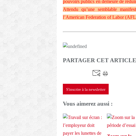
pouvoirs publics en demeure de réduire
Attendu qu’une semblable manifes
l’American Federation of Labor (AFL),
PARTAGER CET ARTICL
S'inscrire à la newsletter
Vous aimerez aussi :