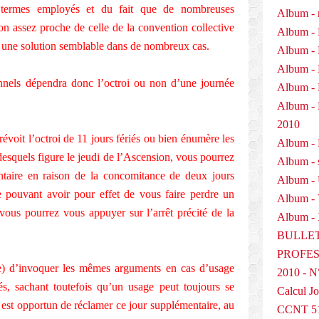
 termes employés et du fait que de nombreuses
Album - 
n assez proche de celle de la convention collective
Album - 
enir une solution semblable dans de nombreux cas.
Album - 
Album - 
onnels dépendra donc l’octroi ou non d’une journée
Album - 
Album 
2010
révoit l’octroi de 11 jours fériés ou bien énumère les
Album - P
esquels figure le jeudi de l’Ascension, vous pourrez
Album - 
taire en raison de la concomitance de deux jours
Album -
e pouvant avoir pour effet de vous faire perdre un
Album -
vous pourrez vous appuyer sur l’arrêt précité de la
Album - 
BULLET
PROFESS
ile) d’invoquer les mêmes arguments en cas d’usage
2010 - N
és, sachant toutefois qu’un usage peut toujours se
Calcul Jo
il est opportun de réclamer ce jour supplémentaire, au
CCNT 5