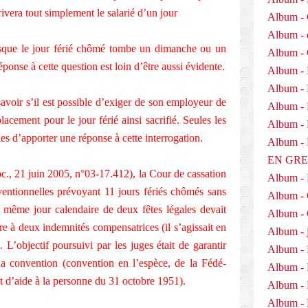
ivera tout simplement le salarié d’un jour
Album - 
Album - 
sque le jour férié chômé tombe un dimanche ou un
Album -
onse à cette question est loin d’être aussi évidente.
Album - 
Album -
savoir s’il est possible d’exiger de son employeur de
Album - 
acement pour le jour férié ainsi sacrifié. Seules les
Album - D
es d’apporter une réponse à cette interrogation.
Album 
EN GR
soc., 21 juin 2005, n°03-17.412), la Cour de cassation
Album -
ventionnelles prévoyant 11 jours fériés chômés sans
Album -
e même jour calendaire de deux fêtes légales devait
Album - 
re à deux indemnités compensatrices (il s’agissait en
Album - j
L’objectif poursuivi par les juges était de garantir
Album - 
 la convention (convention en l’espèce, de la Fédé-
Album -
et d’aide à la personne du 31 octobre 1951).
Album - 
Album - 