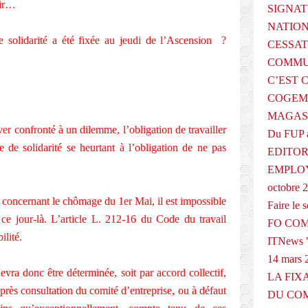
nir…
SIGNAT
NATIO
de solidarité a été fixée au jeudi de l’Ascension ?
CESSAT
COMMU
C’EST 
COGEMA
MAGAS
ver confronté à un dilemme, l’obligation de travailler
Du FUP 
e de solidarité se heurtant à l’obligation de ne pas
EDITOR
EMPLOY
octobre 
 concernant le chômage du 1er Mai, il est impossible
Faire le
 ce jour-là. L’article L. 212-16 du Code du travail
FO COM
ilité.
ITNews "
14 mars 
vra donc être déterminée, soit par accord collectif,
LA FIX
après consultation du comité d’entreprise, ou à défaut
DU COM