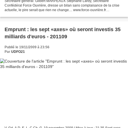
Secrétaire général: Gilbert MARPEAUX Stéphane Lardy, Secrétaire
Confédéral Force Ouvrière, dresse un bilan sans complaisance de la crise
actuelle, le pire serait que rien ne change.... www.force-ouvrière.fr
www.udfo21.org www.antennefo.fr www.foisere.info...
Emprunt : les sept «axes» où seront investis 35
milliards d'euros - 201109
Publié le 19/11/2009 à 23:56
Par
UDFO21