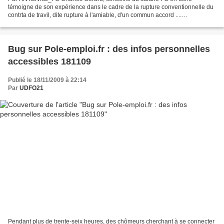
témoigne de son expérience dans le cadre de la rupture conventionnelle du
contrta de travil, dite rupture à l'amiable, d'un commun accord ....
www.udfo21.org www.foisere.info www.antennefo.fr...
Bug sur Pole-emploi.fr : des infos personnelles
accessibles 181109
Publié le 18/11/2009 à 22:14
Par
UDFO21
Pendant plus de trente-seix heures, des chômeurs cherchant à se connecter