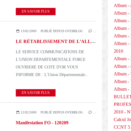
Album - 
EN SAVOIR PLUS
Album - 
Album - 
Album - 
13/02/2009
PUBLIÉ DEPUIS OVERBLOG
…
Album - 
LE RÉTABLISSEMENT DE L’ALLOCATION EQUIVALENT RETRAITE 130209
Album 
2010
LE SERVICE COMMUNICATIONS DE
Album - P
L'UNION DEPARTEMENTALE FORCE
Album - 
OUVRIERE DE COTE D'OR VOUS
Album -
INFORME DE : L'Union Départementale...
Album -
Album - 
EN SAVOIR PLUS
BULLET
PROFESS
2010 - N
12/02/2009
PUBLIÉ DEPUIS OVERBLOG
…
Calcul Jo
Manifestation FO - 120209
CCNT 5