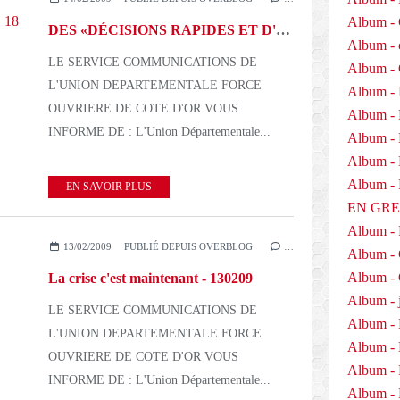
Album - 
DES «DÉCISIONS RAPIDES ET D'APPLICATION IMMÉDIATE»LE 18 FÉVRIER-130209
Album - 
LE SERVICE COMMUNICATIONS DE
Album -
L'UNION DEPARTEMENTALE FORCE
Album - 
OUVRIERE DE COTE D'OR VOUS
Album -
INFORME DE : L'Union Départementale...
Album - 
Album - D
Album 
EN SAVOIR PLUS
EN GR
Album -
13/02/2009
PUBLIÉ DEPUIS OVERBLOG
…
Album -
Album - 
La crise c'est maintenant - 130209
Album - j
LE SERVICE COMMUNICATIONS DE
Album - 
L'UNION DEPARTEMENTALE FORCE
Album -
OUVRIERE DE COTE D'OR VOUS
Album - 
INFORME DE : L'Union Départementale...
Album - 