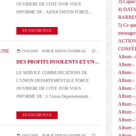
3) Capaci
OUVRIERE DE COTE D'OR VOUS
4) DAT
INFORME DE : ASSOCIATION FORCE...
BARRES
5) Ce que
EN SAVOIR PLUS
messager
ACTION
CONFÉ
15/02/2009
PUBLIÉ DEPUIS OVERBLOG
…
Album - 
DES PROFITS INSOLENTS ET UNE ÉCONOMIE EN BERNE :- 120209
Album - 
Album - 
LE SERVICE COMMUNICATIONS DE
Album - 
L'UNION DEPARTEMENTALE FORCE
Album - 
OUVRIERE DE COTE D'OR VOUS
Album - 
INFORME DE : L'Union Départementale...
Album - 
Album -
EN SAVOIR PLUS
Album -
Album -
Album - 
14/02/2009
PUBLIÉ DEPUIS OVERBLOG
…