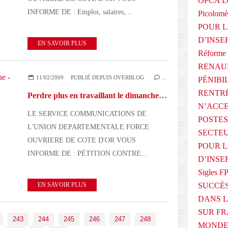
OPCA Le
INFORME DE : Emploi, salaires,...
Picolomè
POUR L
D’INSE
EN SAVOIR PLUS
Réforme 
RENAUL
11/02/2009
PUBLIÉ DEPUIS OVERBLOG
…
PÉNIBI
RENTRÉ
Perdre plus en travaillant le dimanche - 110209
N’ACCE
LE SERVICE COMMUNICATIONS DE
POSTES
L'UNION DEPARTEMENTALE FORCE
SECTEU
OUVRIERE DE COTE D'OR VOUS
POUR L
INFORME DE : PÉTITION CONTRE...
D’INSE
Sigles F
EN SAVOIR PLUS
SUCCÈS
DANS L
SUR FR
243
244
245
246
247
248
MONDE 