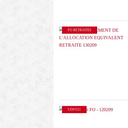
FO RETRAITES
UDFO21