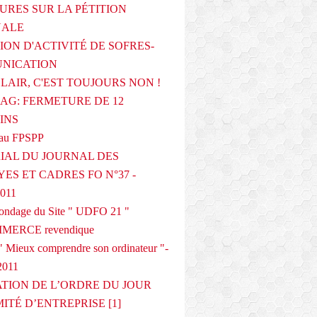
URES SUR LA PÉTITION
NALE
ION D'ACTIVITÉ DE SOFRES-
NICATION
CLAIR, C'EST TOUJOURS NON !
G: FERMETURE DE 12
INS
au FPSPP
IAL DU JOURNAL DES
ES ET CADRES FO N°37 -
2011
 sondage du Site " UDFO 21 "
MERCE revendique
 Mieux comprendre son ordinateur "-
2011
ATION DE L’ORDRE DU JOUR
ITÉ D’ENTREPRISE [1]