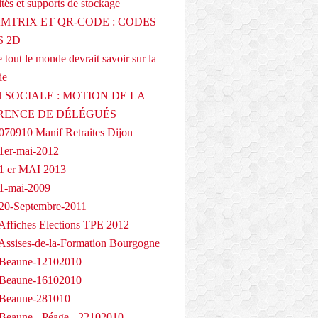
tés et supports de stockage
AMTRIX ET QR-CODE : CODES
 2D
 tout le monde devrait savoir sur la
ie
 SOCIALE : MOTION DE LA
RENCE DE DÉLÉGUÉS
070910 Manif Retraites Dijon
1er-mai-2012
1 er MAI 2013
1-mai-2009
20-Septembre-2011
Affiches Elections TPE 2012
Assises-de-la-Formation Bourgogne
 Beaune-12102010
 Beaune-16102010
 Beaune-281010
Beaune - Péage - 22102010