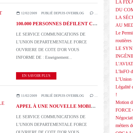
LA FIX
DU COM
12/02/2009
PUBLIÉ DEPUIS OVERBLOG
…
LA SÉC
100.000 PERSONNES DÉFILENT CONTRE LES RÉFORMES DU GOUVERNEMENT-120209
AU ME
Le Permis
LE SERVICE COMMUNICATIONS DE
routières
L'UNION DEPARTEMENTALE FORCE
LE SYN
OUVRIERE DE COTE D'OR VOUS
INGÉNI
INFORME DE : Enseignement...
L'AVIA
L'InFO de
EN SAVOIR PLUS
L’Union 
Légalité 
!
11/02/2009
PUBLIÉ DEPUIS OVERBLOG
…
Motion
APPEL À UNE NOUVELLE MOBILISATION DES SALARIÉS LE 19 MARS - 110209
FORCE O
LE SERVICE COMMUNICATIONS DE
Négociati
L'UNION DEPARTEMENTALE FORCE
métiers 
OUVRIERE DE COTE D'OR VOUS