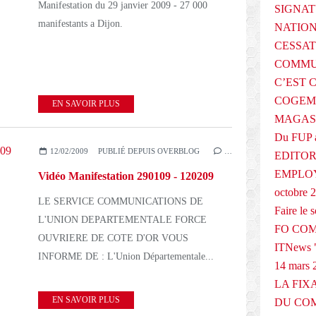
Manifestation du 29 janvier 2009 - 27 000
SIGNAT
manifestants a Dijon.
NATIO
CESSAT
COMMU
C’EST 
COGEMA
EN SAVOIR PLUS
MAGAS
Du FUP 
12/02/2009
PUBLIÉ DEPUIS OVERBLOG
…
EDITOR
EMPLOY
Vidéo Manifestation 290109 - 120209
octobre 
LE SERVICE COMMUNICATIONS DE
Faire le
L'UNION DEPARTEMENTALE FORCE
FO COM
OUVRIERE DE COTE D'OR VOUS
ITNews "
INFORME DE : L'Union Départementale...
14 mars 
LA FIX
EN SAVOIR PLUS
DU COM