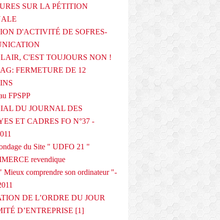
URES SUR LA PÉTITION
NALE
ION D'ACTIVITÉ DE SOFRES-
NICATION
CLAIR, C'EST TOUJOURS NON !
G: FERMETURE DE 12
INS
au FPSPP
IAL DU JOURNAL DES
ES ET CADRES FO N°37 -
2011
 sondage du Site " UDFO 21 "
MERCE revendique
 Mieux comprendre son ordinateur "-
2011
ATION DE L’ORDRE DU JOUR
ITÉ D’ENTREPRISE [1]