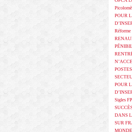
OPCA Le
Picolomè
POUR L
D’INSE
Réforme 
RENAUL
PÉNIBI
RENTRÉ
N’ACCE
POSTES
SECTEU
POUR L
D’INSE
Sigles F
SUCCÈS
DANS L
SUR FR
MONDE 