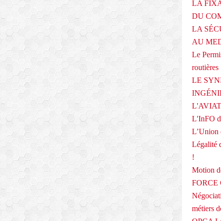
LA FIX
DU COM
LA SÉC
AU ME
Le Permis
routières
LE SYN
INGÉNI
L'AVIA
L'InFO de
L’Union 
Légalité 
!
Motion
FORCE O
Négociati
métiers 