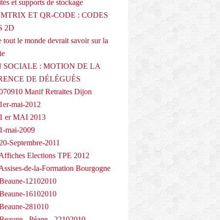
tés et supports de stockage
AMTRIX ET QR-CODE : CODES
 2D
 tout le monde devrait savoir sur la
ie
 SOCIALE : MOTION DE LA
RENCE DE DÉLÉGUÉS
070910 Manif Retraites Dijon
1er-mai-2012
1 er MAI 2013
1-mai-2009
20-Septembre-2011
Affiches Elections TPE 2012
Assises-de-la-Formation Bourgogne
 Beaune-12102010
 Beaune-16102010
 Beaune-281010
Beaune - Péage - 22102010