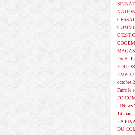
SIGNAT
NATIO
CESSAT
COMMU
C’EST 
COGEMA
MAGAS
Du FUP 
EDITOR
EMPLOY
octobre 
Faire le
FO COM
ITNews "
14 mars 
LA FIX
DU COM