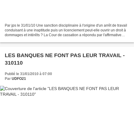
Par jps le 31/01/10 Une sanction disciplinaire à l'origine d'un arrêt de travail
conduisant à une inaptitude puis un licenciement peut-elle ouvrir un droit à
dommages et intérêts ? La Cour de cassation a répondu par l'affirmative
dans son arrêt du 6 janvier...
LES BANQUES NE FONT PAS LEUR TRAVAIL -
310110
Publié le 31/01/2010 à 07:00
Par
UDFO21