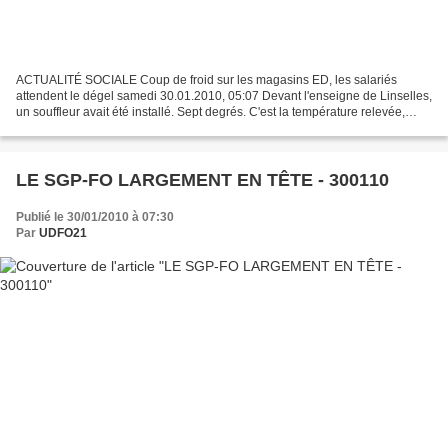
ACTUALITÉ SOCIALE Coup de froid sur les magasins ED, les salariés
attendent le dégel samedi 30.01.2010, 05:07 Devant l'enseigne de Linselles,
un souffleur avait été installé. Sept degrés. C'est la température relevée,
vendredi matin, dans l'enceinte du...
LE SGP-FO LARGEMENT EN TÊTE - 300110
Publié le 30/01/2010 à 07:30
Par
UDFO21