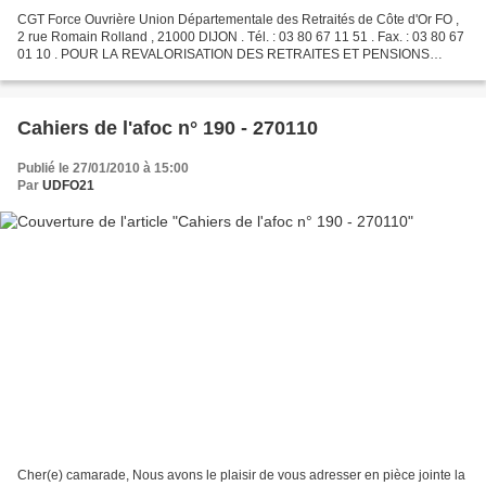
CGT Force Ouvrière Union Départementale des Retraités de Côte d'Or FO ,
2 rue Romain Rolland , 21000 DIJON . Tél. : 03 80 67 11 51 . Fax. : 03 80 67
01 10 . POUR LA REVALORISATION DES RETRAITES ET PENSIONS
FORCE OUVRIERE revendique : ► Une revalorisation...
Cahiers de l'afoc n° 190 - 270110
Publié le 27/01/2010 à 15:00
Par
UDFO21
Cher(e) camarade, Nous avons le plaisir de vous adresser en pièce jointe la