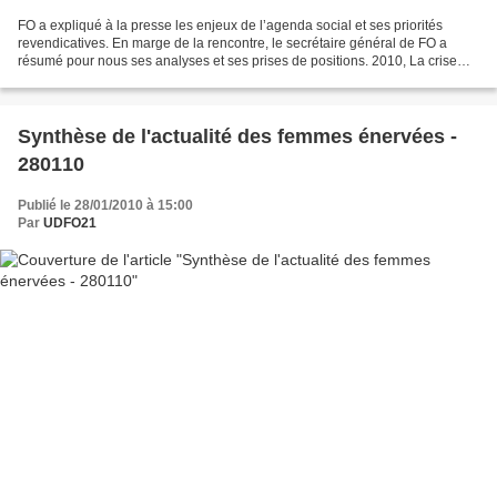
FO a expliqué à la presse les enjeux de l’agenda social et ses priorités
revendicatives. En marge de la rencontre, le secrétaire général de FO a
résumé pour nous ses analyses et ses prises de positions. 2010, La crise
n'est pas finie ! envoyé par ANTENNE_FO....
Synthèse de l'actualité des femmes énervées -
280110
Publié le 28/01/2010 à 15:00
Par
UDFO21