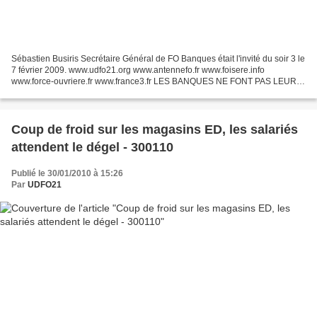
Sébastien Busiris Secrétaire Général de FO Banques était l'invité du soir 3 le
7 février 2009. www.udfo21.org www.antennefo.fr www.foisere.info
www.force-ouvriere.fr www.france3.fr LES BANQUES NE FONT PAS LEUR
TRAVAIL envoyé par ANTENNE_FO.
Coup de froid sur les magasins ED, les salariés
attendent le dégel - 300110
Publié le 30/01/2010 à 15:26
Par
UDFO21